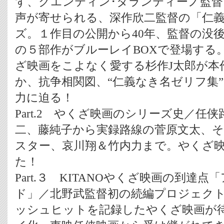
ず、クエンティン･タランティーノ監
声が寄せられる、深作欣二監督の「仁
ズ。１作目の公開から40年、監督の没後
の５部作がブルーレイBOXで登場する
ざ映画をこよなく愛する杉作J太郎が本
か、抗争相関図、“仁義なき名ゼリフ集
力に迫る！
Part.2 やくざ映画のシリーズ史／任
二、藤純子から実録路線の菅原文太、そ
スター、哀川翔＆竹内力まで。やくざ
た！
Part.３ KITANOやくざ映画の到達
ド」／北野武監督初の続編プロジェクトで
ッシュヒットを記録したやくざ映画が待