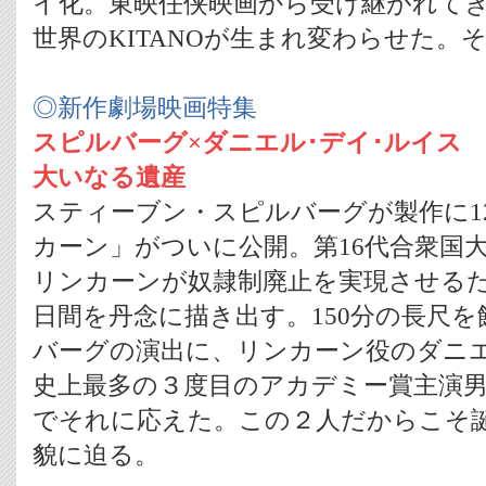
イ化。東映任侠映画から受け継がれて
世界のKITANOが生まれ変わらせた。
◎新作劇場映画特集
スピルバーグ×ダニエル･デイ･ルイス
大いなる遺産
スティーブン・スピルバーグが製作に1
カーン」がついに公開。第16代合衆国
リンカーンが奴隷制廃止を実現させるた
日間を丹念に描き出す。150分の長尺
バーグの演出に、リンカーン役のダニ
史上最多の３度目のアカデミー賞主演
でそれに応えた。この２人だからこそ
貌に迫る。