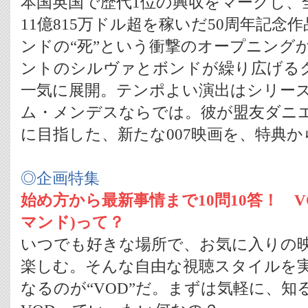
本国英国で歴代1位の興収をマークし、
11億815万ドル超を稼いだ50周年記念
ンドの“死”という衝撃のオープニングか
ントのシルヴァとボンドが繰り広げる
一気に展開。テンポよい演出はシリー
ム・メンデスならでは。彼が盟友ダニ
に目指した、新たな007映画を、特典
◎企画特集
始め方から最新事情まで10問10答！ V
マンド)って？
いつでも好きな場所で、お気に入りの
楽しむ。そんな自由な視聴スタイルを
なるのが“VOD”だ。まずは気軽に、