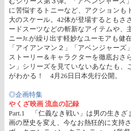
むシリーズ第３弾。「アベンジャーズ
に苦悩するトニーなど、アクションも
大のスケール。42体が登場するともさ
ードスーツなどの斬新なアイテムや、
ニーJr.が繰り出す軽妙なユーモアも健
「アイアンマン２」「アベンジャーズ
ストーリー＆キャラクターを徹底おさら
ン」シリーズを見ていないあなたも、
がわかる！ 4月26日日本先行公開。
◎企画特集
やくざ映画 流血の記録
Part.1 「仁義なき戦い」は男の生き
画の歴史を変え、今なお熱狂的に支持