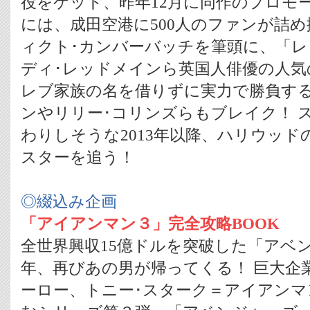
役をゲット、昨年12月に同作のプロモ
には、成田空港に500人のファンが詰
ィクト･カンバーバッチを筆頭に、「レ
ディ･レッドメインら英国人俳優の人気
レブ家族の名を借りずに実力で勝負す
ンやリリー･コリンズらもブレイク！ 
わりしそうな2013年以降、ハリウッド
スターを追う！
◎綴込み企画
「アイアンマン３」完全攻略BOOK
全世界興収15億ドルを突破した「アベ
年、再びあの男が帰ってくる！ 巨大企
ーロー、トニー･スターク＝アイアンマ