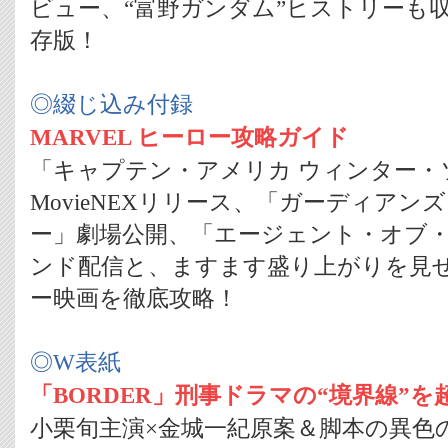
ビュー、“富野ガンダム”ヒストリーも収
存版！
◎綴じ込み付録
MARVEL ヒーロー攻略ガイド
「キャプテン・アメリカ ウィンター・
MovieNEXリリース、「ガーディア
ー」劇場公開、「エージェント・オブ
ンド配信と、ますます盛り上がりを見
ー映画を徹底攻略！
◎W表紙
「BORDER」刑事ドラマの“境界線”を超
小栗旬主演×金城一紀原案＆脚本の異色