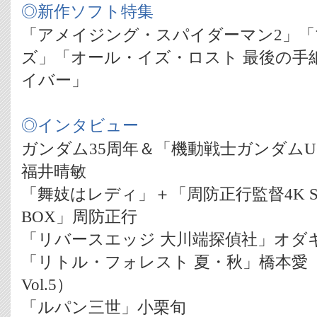
◎新作ソフト特集
「アメイジング・スパイダーマン2」
ズ」「オール・イズ・ロスト 最後の手
イバー」
◎インタビュー
ガンダム35周年＆「機動戦士ガンダム
福井晴敏
「舞妓はレディ」＋「周防正行監督4K Scanni
BOX」周防正行
「リバースエッジ 大川端探偵社」オダ
「リトル・フォレスト 夏・秋」橋本愛
Vol.5）
「ルパン三世」小栗旬