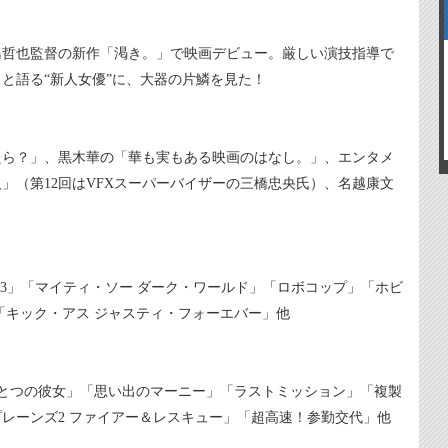
島哲也監督の新作「渇き。」で映画デビュー。厳しい演技指導で
と語る“新人女優”に、大器の片鱗を見た！
たら？」、黒木華の「華も実もある映画のはなし。」、エンタメ
」（第12回はVFXスーパーバイザーの三橋忠央氏）、名越康文
ーズン3」「マイティ・ソー ダーク・ワールド」「ロボコップ」「ホビ
「キック・アス ジャスティ・フォーエバー」他
でひとつの彼女」「思い出のマーニー」「ラストミッション」「複製
レーンズ2 ファイアー＆レスキュー」「超高速！参勤交代」他