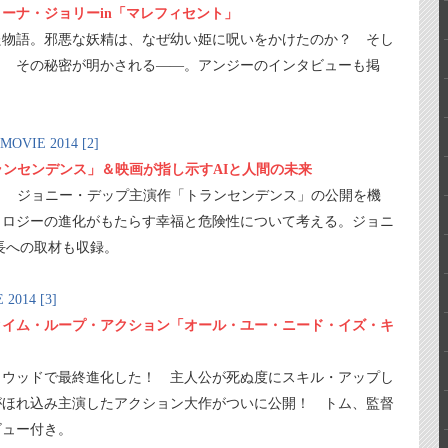
ーナ・ジョリーin「マレフィセント」
た物語。邪悪な妖精は、なぜ幼い姫に呪いをかけたのか？ そし
？ その秘密が明かされる――。アンジーのインタビューも掲
IE 2014 [2]
ランセンデンス」＆映画が指し示すAIと人間の未来
？ ジョニー・デップ主演作「トランセンデンス」の公開を機
ノロジーの進化がもたらす幸福と危険性について考える。ジョニ
長への取材も収録。
014 [3]
タイム・ループ・アクション「オール・ユー・ニード・イズ・キ
リウッドで最終進化した！ 主人公が死ぬ度にスキル・アップし
がほれ込み主演したアクション大作がついに公開！ トム、監督
ビュー付き。