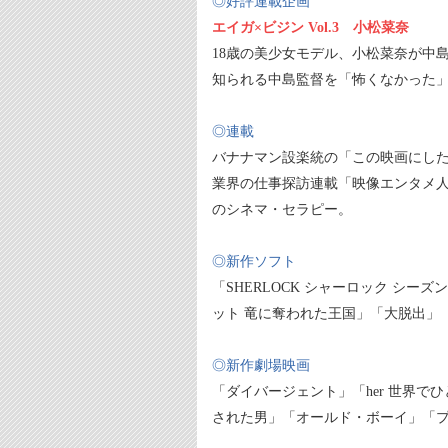
◎好評連載企画
エイガ×ビジン Vol.3 小松菜奈
18歳の美少女モデル、小松菜奈が中
知られる中島監督を「怖くなかった」
◎連載
バナナマン設楽統の「この映画にし
業界の仕事探訪連載「映像エンタメ人
のシネマ・セラピー。
◎新作ソフト
「SHERLOCK シャーロック シ
ット 竜に奪われた王国」「大脱出」
◎新作劇場映画
「ダイバージェント」「her 世界
された男」「オールド・ボーイ」「プ