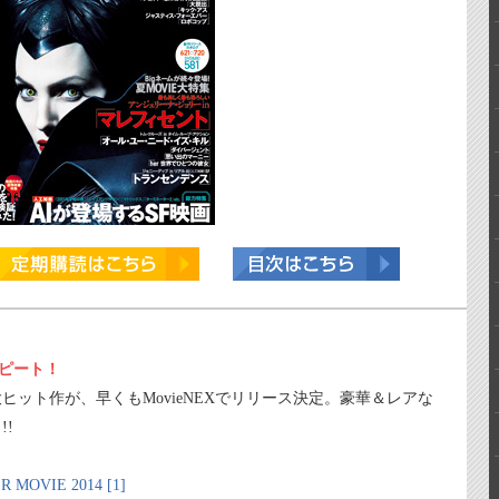
リピート！
大ヒット作が、早くもMovieNEXでリリース決定。豪華＆レアな
!
VIE 2014 [1]