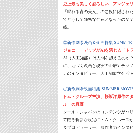
史上最も美しく恐ろしい アンジェリ
「眠れる森の美女」の悪役に隠され
てどうして邪悪な存在となったのか
載。
◎新作劇場映画＆企画特集 SUMMER MOV
ジョニー・デップがAIを演じる「ト
AI（人工知能）は人間を超えるのか
に、近づく映画と現実の距離やテク
デのインタビュー、人工知能学会 会
◎新作劇場映画特集 SUMMER MOVIE 2
トム・クルーズ主演、桜坂洋原作の
ル」の真価
クール・ジャパンのコンテンツがハ
て甦る斬新な設定にトム・クルーズ
＆プロデューサー、原作者のインタ