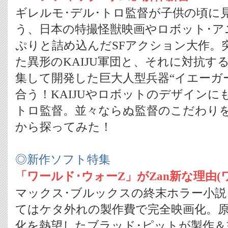
ギレルモ･デル･トロ監督が子供の頃に
う、日本の特撮怪獣映画やロボット･ア
ぷりと詰め込んだSFアクション大作。
た異形のKAIJU軍団と、それに対抗す
集して開発した巨大人型兵器“イエーガ
合う！KAIJUやロボットのデザインに
トロ監督。並々ならぬ監督のこだわりを
から探ってみた！
◎新作ソフト特集
「ワールド･ウォーZ」がZan新な理由(
マックス･ブルックスの終末ホラー小
てはケタ外れの製作費で完全映画化。
化を熱望したブラッド･ピットが製作＆