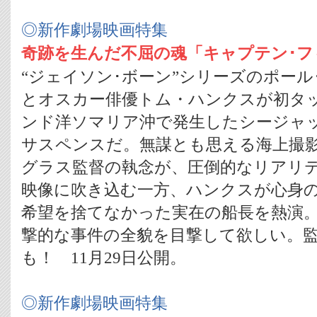
◎新作劇場映画特集
奇跡を生んだ不屈の魂「キャプテン･フ
“ジェイソン･ボーン”シリーズのポール
とオスカー俳優トム・ハンクスが初タッグ
ンド洋ソマリア沖で発生したシージャ
サスペンスだ。無謀とも思える海上撮
グラス監督の執念が、圧倒的なリアリ
映像に吹き込む一方、ハンクスが心身
希望を捨てなかった実在の船長を熱演
撃的な事件の全貌を目撃して欲しい。
も！ 11月29日公開。
◎新作劇場映画特集