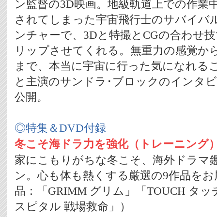
ン監督の3D映画。地級軌道上での作業
されてしまった宇宙飛行士のサバイバル
ンチャーで、3Dと特撮とCGの合わせ
リップさせてくれる。無重力の感覚か
まで、本当に宇宙に行った気になれる
と主演のサンドラ･ブロックのインタビュ
公開。
◎特集＆DVD付録
冬こそ海ドラ力を強化（トレーニング
家にこもりがちな冬こそ、海外ドラマ
ン。心も体も熱くする厳選の9作品をお
品：「GRIMM グリム」「TOUCH タ
スピタル 戦場救命」）