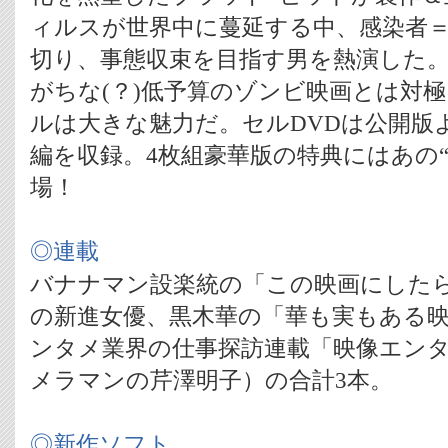
ィルスが世界中に蔓延する中、感染者
切り、事態収束を目指す男を熱演した
がちな(？)低予算のゾンビ映画とは対
ルは大きな魅力だ。セルDVDは公開版
編を収録。4枚組豪華版の特典にはあの
場！
◎連載
バナナマン設楽統の「この映画にした
の新進女優、黒木華の「華も実もある
ンタメ業界の仕事探訪連載「映像エンタ
メラマンの芹澤明子）の合計3本。
◎新作ソフト