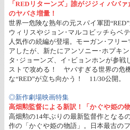
「REDリターンズ」誰がジジィ ババァ
のヤバさ増量！
世界一危険な熟年の元スパイ軍団“RED”
ウィリスやジョン･マルコビッチらベ
人気作の続編が登場。モーガン･フリー
アしたが、新たにアンソニー･ホプキン
タ･ジョーンズ、イ･ビョンホンが参戦
ストで攻める！ ヤバすぎる世界の危
な“RED”が立ち向かう！ 11/30公開。
◎新作劇場映画特集
高畑勲監督による新訳！「かぐや姫の
高畑勲の14年ぶりの最新監督作となる
作の「かぐや姫の物語」。日本最古の