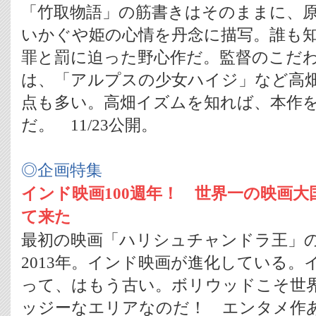
「竹取物語」の筋書きはそのままに、
いかぐや姫の心情を丹念に描写。誰も
罪と罰に迫った野心作だ。監督のこだ
は、「アルプスの少女ハイジ」など高
点も多い。高畑イズムを知れば、本作
だ。 11/23公開。
◎企画特集
インド映画100週年！ 世界一の映画大
て来た
最初の映画「ハリシュチャンドラ王」の
2013年。インド映画が進化している。
って、はもう古い。ボリウッドこそ世
ッジーなエリアなのだ！ エンタメ作