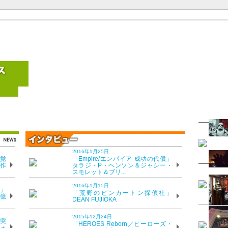
た、激動の日々を描いた人間ドラマ
2016年1月25日
日」完成報告会見
覚
「Empire/エンパイア 成功の代償」
、作
タラジ・P・ヘンソン＆ジャシー・
スモレット＆ブリ...
2016年1月15日
」
「荒野のピンカートン探偵社」
8億
DEAN FUJIOKA
日本のいちばん長い日」（8月8日全国公開）の完成報告会見に、役所広
を手掛けた原田眞人監督が出席。同作品に込めた思いを語った。
2015年12月24日
突
「HEROES Reborn／ヒーローズ・
ォ