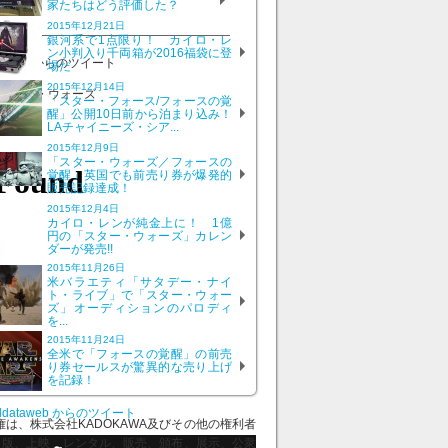
家たちはどう評価した？
号
2015年12月21日
銀河系で1点限り！ カイロ・レ
ン小判入り千両箱が2016福袋に登
ataweb からのツイート
場だ
2015年12月14日
「スター・フォース/フォースの覚
醒」公開10日前から泊まり込み！
LAチャイニーズ・シア...
2015年12月9日
「スター・ウォーズ／フォースの
覚醒」英国でも前売り券が爆発的
販売記録達成！
2015年12月4日
カイロ・レンが純金上に！ 1億
円の「スター・ウォーズ」カレン
ダーが発売!!
2015年11月26日
米バラエティ「サタデー・ナイ
ト・ライブ」で「スター・ウォー
ズ」オーディションのパロディ
を...
2015年11月24日
全米で「フォースの覚醒」の前売
り券セールスが驚異的な売り上げ
を記録！
ddataweb からのツイート
、株式会社KADOKAWA及びその他の権利者
出版、上映、レンタル、販売、頒布、展示、公衆