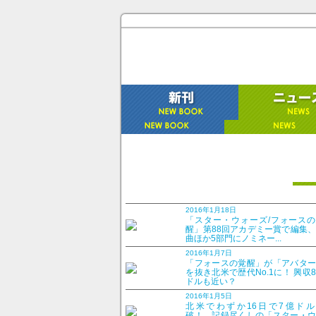
日本の未来を決定づけ
2016年1月18日
「日本のいちばん長い
「スター・ウォーズ/フォースの
醒」第88回アカデミー賞で編集
曲ほか5部門にノミネー...
2015年5月21日
2016年1月7日
「フォースの覚醒」が「アバター
を抜き北米で歴代No.1に！ 興収
ドルも近い？
5月20日、コンラッド東京で行なわれた映画「
2016年1月5日
司、本木雅弘、松坂桃李、堤真一、そして映画
北米でわずか16日で7億ドル
破！ 記録尽くしの「スター・ウ