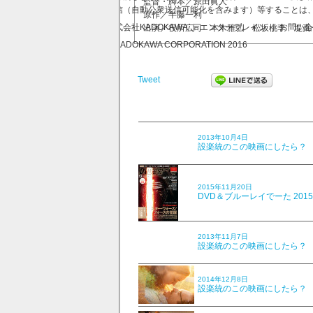
監督・脚本／原田眞人
送信（自動公衆送信可能化を含みます）等することは
原作／半藤一利
株式会社KADOKAWA ｜ エンターブレイン ｜ お問い
出演／役所広司 本木雅弘 松坂桃李 堤真
© KADOKAWA CORPORATION 2016
Tweet
2013年10月4日
設楽統のこの映画にしたら？ V
2015年11月20日
DVD＆ブルーレイでーた 201
2013年11月7日
設楽統のこの映画にしたら？ V
2014年12月8日
設楽統のこの映画にしたら？ Vo