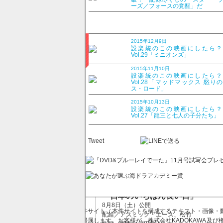
太平洋戦争末期、連合国軍によって日本国に突
ーズ／フォースの覚醒」だ
るまで戦いぬくべきか…。連日連夜、鈴木貫太
苦悩する陸軍大臣・阿南惟幾（役所広司）ほか
なる天皇陛下（本木雅弘）。一方、畑中健二少
2015年12月9日
画していた。終戦前夜の日本で何が起きたのか
設楽統のこの映画にしたら
だ。
Vol.29「ミニオンズ」
「私の記念碑的作品となりました。半藤一利の
2015年11月10日
設楽統のこの映画にしたら
すばらしいキャストと共に実現できました。ぜ
Vol.28「マッドマックス 怒り
「観た方にお叱りを受けるかもしれない。恐
ス・ロード」
た。そんな時、義母（樹木希林）の一言が私の
2015年10月13日
告白した。役所も続けて「阿南は岡本喜八監督
設楽統のこの映画にしたら
役。とてもプレッシャーを感じていました。で
Vol.27「龍三と七人の子分たち」
戦後70年の今、こうしてこのような作品に参
境を語った。
Tweet
戦後70年を迎える今夏、映画「日本のいちば
会見の詳細なコメント、および原田眞人監督、役
ルーレイでーた8月号』にて。
「日本のいちばん長い日」
8月8日（土）公開
本件サイト（本件サイトを構成するテキスト・画像・動
配給／アスミック・エース、松竹
に帰属します。お客様が、株式会社KADOKAWA及