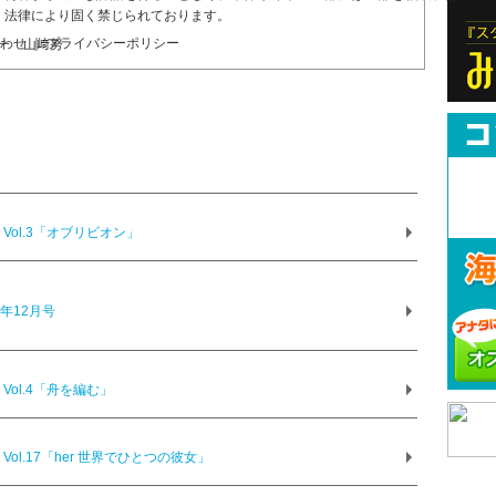
、法律により固く禁じられております。
合わせ ｜ プライバシーポリシー
一 山﨑努
ol.3「オブリビオン」
5年12月号
ol.4「舟を編む」
l.17「her 世界でひとつの彼女」