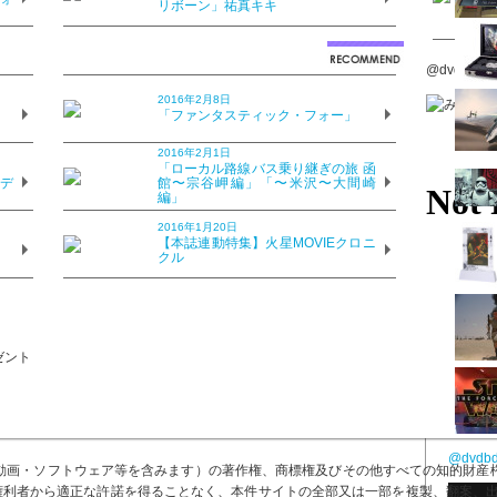
リボーン」祐真キキ
きつけられた「ポツダム宣言」の受諾要求。降伏すべきか、一億玉砕す
郎内閣総理大臣（山﨑努）を中心に閣議が開かれるものの結論は出ず、
閣僚たち。そして、日本国民を案じ、後に戦争終結の聖断を下すことと
@dvdbdd
佐（松坂桃李）ら青年将校は、徹底抗戦すべきと密かにクーデターを計
。その知られざる運命の日、8月15日を迎えるまでを描きだした大作
2016年2月8日
？
「ファンタスティック・フォー」
原作を読み、いつか正しい形で映画化したいと思っていた。その思いを
2016年2月1日
？
「ローカル路線バス乗り継ぎの旅 函
ひ多くの方に観ていただきたいです」と原田監督。天皇陛下役の本木は
のデ
館〜宗谷岬編」「〜米沢〜大間崎
れ多くて逃げ出したくも、（この役を）逃したくないという気持ちでし
編」
背中を押してくれたんです」と難しい役どころへ挑戦するまでの経緯を
2016年1月20日
が手掛けた『日本の〜』（’67）で、三船敏郎さんが演じられていた
？
【本誌連動特集】火星MOVIEクロニ
も、原田監督に頼まれては断れない。今いちばん油の乗った監督だし、
クル
加できたことはとても幸せです」と幾度も原田組へ参加している役所が心
ん長い日」が伝えたいこととは…？
所広司、松坂桃李による鼎談特集記事は、7月20日発売の『DVD&ブ
@dvdb
画・ソフトウェア等を含みます）の著作権、商標権及びその他すべての知的財産権は
び権利者から適正な許諾を得ることなく、本件サイトの全部又は一部を複製、翻案、