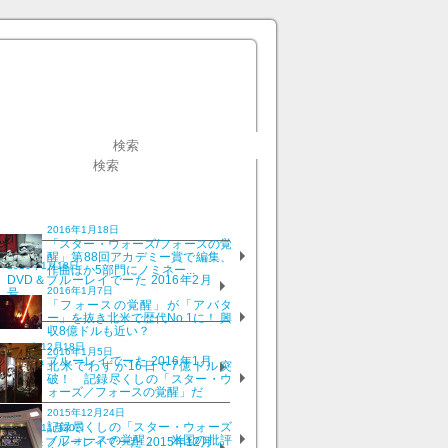
2016年1月18日
「スター・ウォーズ/フォースの覚
醒」第88回アカデミー賞で編集、
2016年1月18日
作曲ほか5部門にノミネー...
DVD＆ブルーレイでーた 2016年2月
2016年1月7日
号
「フォースの覚醒」が「アバタ
ー」を抜き北米で歴代No.1に！ 興
収8億ドルも近い？
2015年12月18日
2016年1月5日
DVD＆ブルーレイでーた 2016年1月
北米でわずか16日で7億ドル突
号
破！ 記録尽くしの「スター・ウ
ォーズ／フォースの覚醒」だ
2015年12月24日
記録尽くしの「スター・ウォーズ
2015年11月20日
／フォースの覚醒」 米国の批評
DVD＆ブルーレイでーた 2015年12月