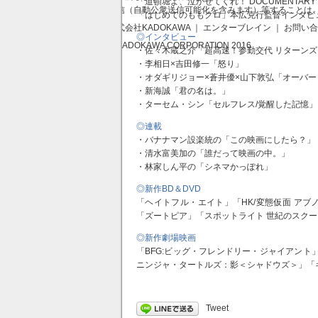
「道頓堀よ、泣かせてくれ！ DOCUMENTAR
送信（自動公衆送信可能化を含みます）等することは
「はじめてのももクロ」本広克行監督インタビ
株式会社KADOKAWA ｜ エンターブレイン ｜ お問い
◎インタビュー
© KADOKAWA CORPORATION 2016
・佐々木蔵之介「超高速！参勤交代 リターンズ
・李相日×吉田修一「怒り」
・オダギリジョー×蒼井優×山下敦弘「オーバ
・新海誠「君の名は。」
・ターセム・シン「セルフレス/覚醒した記憶」
◎連載
・バナナマン設楽統の「この映画にしたら？」
・清水富美加の「誰だって映画の中。」
・林家しん平の「シネマかっぽれ」
◎新作BD＆DVD
「ヘイトフル・エイト」「HK/変態仮面 アブ
「ズートピア」「スポットライト 世紀のスク
◎新作劇場映画
「BFG:ビッグ・フレンドリー・ジャイアント
ニンジャ・タートルズ：影＜シャドウズ＞」「
Tweet