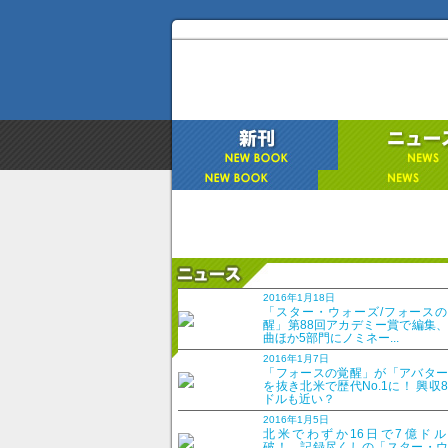
DVD＆ブルーレイでーた
2016年1月18日
2016年8月18日
「スター・ウォーズ/フォースの
醒」第88回アカデミー賞で編集
曲ほか5部門にノミネー...
2016年1月7日
D
「フォースの覚醒」が「アバター
を抜き北米で歴代No.1に！ 興収
20
ドルも近い？
2016年1月5日
Sept
北米でわずか16日で7億ドル
破！ 記録尽くしの「スター・ウ