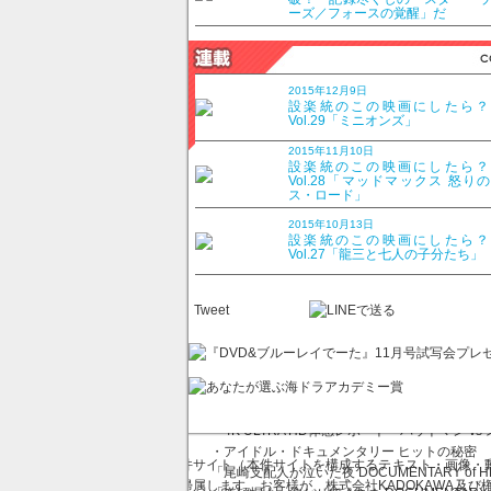
ーズ／フォースの覚醒」だ
201
特別定
2015年12月9日
設楽統のこの映画にしたら
Vol.29「ミニオンズ」
定期購
2015年11月10日
設楽統のこの映画にしたら
Vol.28「マッドマックス 怒り
ス・ロード」
◎大特集
2015年10月13日
・「スーサイド・スクワッド」最凶ヴィラン軍
設楽統のこの映画にしたら
Vol.27「龍三と七人の子分たち」
・バットマン100％ホットトイズ フィギュア＆
・映画を熱くする悪党ども
Tweet
◎センター企画
隠しコマンド53 2016年最新報告
◎新作BD＆DVD特集
・「シビル・ウォー/キャプテン・アメリカ」が
・「レヴェナント:蘇えりし者」は舞台裏こそ
・4K ULTRA HD体感レポート「バットマン 
・アイドル・ドキュメンタリー ヒットの秘密
本件サイト（本件サイトを構成するテキスト・画像・動
「尾崎支配人が泣いた夜 DOCUMENTARY of H
に帰属します。お客様が、株式会社KADOKAWA及