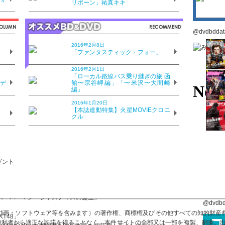
リボーン」祐真キキ
6年8月20日発売
価570円
@dvdbdd
ご購入はこちら
2016年2月8日
？
「ファンタスティック・フォー」
読はこちら
2016年2月1日
目次はこちら
？
「ローカル路線バス乗り継ぎの旅 函
のデ
館〜宗谷岬編」「〜米沢〜大間崎
編」
2016年1月20日
団がDC映画を変える！
？
【本誌連動特集】火星MOVIEクロニ
クル
グッズ
切り開くMCUの新時代
凄まじい！
vs スーパーマン ジャスティスの誕生」
@dvdb
画・ソフトウェア等を含みます）の著作権、商標権及びその他すべての知的財産権は
KT48」
び権利者から適正な許諾を得ることなく、本件サイトの全部又は一部を複製、翻案、