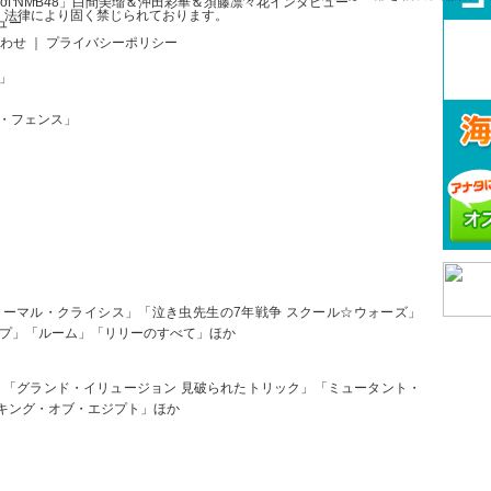
Y of NMB48」白間美瑠＆沖田彩華＆須藤凛々花インタビュー
、法律により固く禁じられております。
ュー
合わせ ｜ プライバシーポリシー
」
ー・フェンス」
ノーマル・クライシス」「泣き虫先生の7年戦争 スクール☆ウォーズ」
ープ」「ルーム」「リリーのすべて」ほか
」「グランド・イリュージョン 見破られたトリック」「ミュータント・
キング・オブ・エジプト」ほか