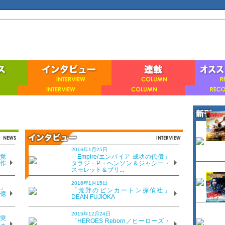
 2016年9月号
2016年1月25日
覚
「Empire/エンパイア 成功の代償」
、作
タラジ・P・ヘンソン＆ジャシー・
スモレット＆ブリ...
2016年1月15日
VD＆ブルーレイでーた
」
「荒野のピンカートン探偵社」
8億
DEAN FUJIOKA
16年9月号
ember 2016
2015年12月24日
突
「HEROES Reborn／ヒーローズ・
ォ