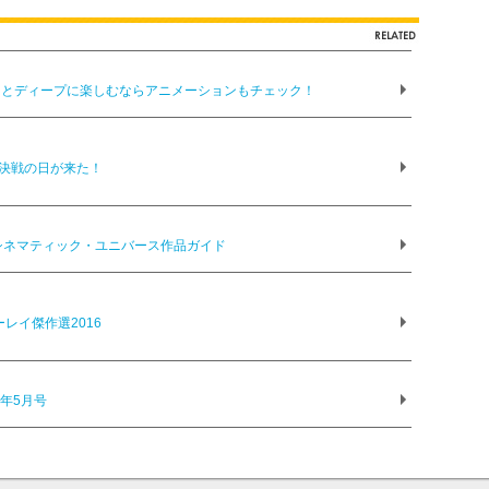
っとディープに楽しむならアニメーションもチェック！
ー決戦の日が来た！
シネマティック・ユニバース作品ガイド
レイ傑作選2016
6年5月号