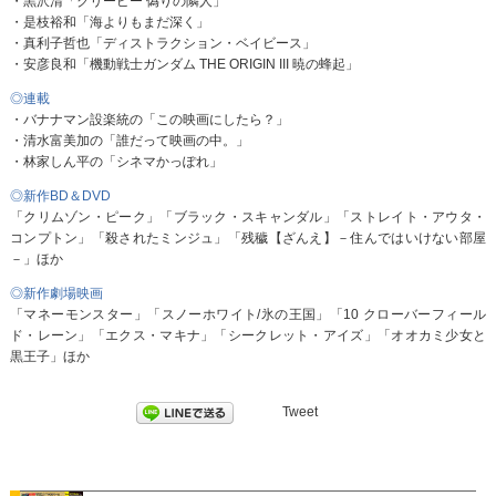
・黒沢清「クリーピー 偽りの隣人」
・是枝裕和「海よりもまだ深く」
・真利子哲也「ディストラクション・ベイビース」
・安彦良和「機動戦士ガンダム THE ORIGIN III 暁の蜂起」
◎連載
・バナナマン設楽統の「この映画にしたら？」
・清水富美加の「誰だって映画の中。」
・林家しん平の「シネマかっぽれ」
◎新作BD＆DVD
「クリムゾン・ピーク」「ブラック・スキャンダル」「ストレイト・アウタ・
コンプトン」「殺されたミンジュ」「残穢【ざんえ】－住んではいけない部屋
－」ほか
◎新作劇場映画
「マネーモンスター」「スノーホワイト/氷の王国」「10 クローバーフィール
ド・レーン」「エクス・マキナ」「シークレット・アイズ」「オオカミ少女と
黒王子」ほか
Tweet