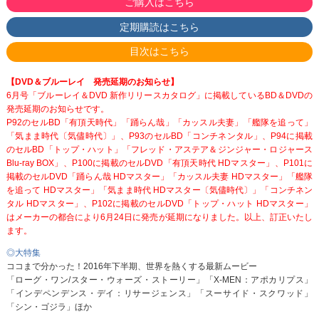
ご購入はこちら
定期購読はこちら
目次はこちら
【DVD＆ブルーレイ 発売延期のお知らせ】
6月号「ブルーレイ＆DVD 新作リリースカタログ」に掲載しているBD＆DVDの
発売延期のお知らせです。
P92のセルBD「有頂天時代」「踊らん哉」「カッスル夫妻」「艦隊を追って」
「気まま時代〔気儘時代〕」、P93のセルBD「コンチネンタル」、P94に掲載
のセルBD「トップ・ハット」「フレッド・アステア＆ジンジャー・ロジャース
Blu-ray BOX」、P100に掲載のセルDVD「有頂天時代 HDマスター」、P101に
掲載のセルDVD「踊らん哉 HDマスター」「カッスル夫妻 HDマスター」「艦隊
を追って HDマスター」「気まま時代 HDマスター〔気儘時代〕」「コンチネン
タル HDマスター」、P102に掲載のセルDVD「トップ・ハット HDマスター」
はメーカーの都合により6月24日に発売が延期になりました。以上、訂正いたし
ます。
◎大特集
ココまで分かった！2016年下半期、世界を熱くする最新ムービー
「ローグ・ワン/スター・ウォーズ・ストーリー」「X-MEN：アポカリプス」
「インデペンデンス・デイ：リサージェンス」「スーサイド・スクワッド」
「シン・ゴジラ」ほか