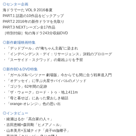
◎センター企画
海ドラでーた VOL.9 2016春夏
PART.1 話題の10作品をピックアップ
PART.2 2016年の新作ドラマを先取り
PART.3 NEXTシーズン全17作品
［特別付録］旬の海ドラ243分収録DVD
◎新作劇場映画特集
・「デッドプール」の“俺ちゃん主義”に染まれ
・「インデペンデンス・デイ：リサージェンス」決戦のプロローグ
・「スーサイド・スクワッド」の最凶ぶりを予習
◎新作BD＆DVD特集
・「ガールズ&パンツァー 劇場版」今からでも間に合う戦車道入門
・「オデッセイ」に学ぶ火星サバイバルのメソッド
・「ゴジラ」62年間の足跡
・「ザ・ウォーク」ロード・トゥ・地上411m
・「母と暮せば」にあった愛おしき秘話
・「orange-オレンジ-」色の思い出
◎インタビュー
・綾瀬はるか「高台家の人々」
・吉田恵輔×森田剛「ヒメアノ～ル」
・山本美月×玉城ティナ「貞子vs伽椰子」