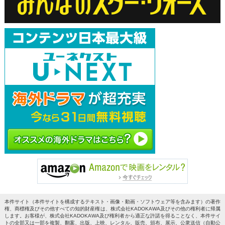
本件サイト（本件サイトを構成するテキスト・画像・動画・ソフトウェア等を含みます）の著作
権、商標権及びその他すべての知的財産権は、株式会社KADOKAWA及びその他の権利者に帰属
します。お客様が、株式会社KADOKAWA及び権利者から適正な許諾を得ることなく、本件サイ
トの全部又は一部を複製、翻案、出版、上映、レンタル、販売、頒布、展示、公衆送信（自動公