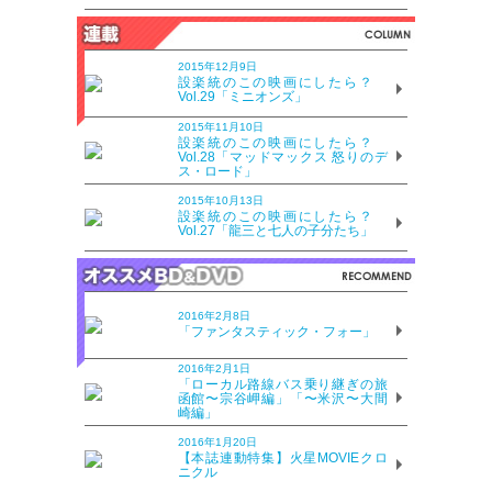
2015年12月9日
設楽統のこの映画にしたら？
Vol.29「ミニオンズ」
2015年11月10日
設楽統のこの映画にしたら？
Vol.28「マッドマックス 怒りのデ
ス・ロード」
2015年10月13日
設楽統のこの映画にしたら？
Vol.27「龍三と七人の子分たち」
2016年2月8日
「ファンタスティック・フォー」
2016年2月1日
「ローカル路線バス乗り継ぎの旅
函館〜宗谷岬編」「〜米沢〜大間
崎編」
2016年1月20日
【本誌連動特集】火星MOVIEクロ
ニクル