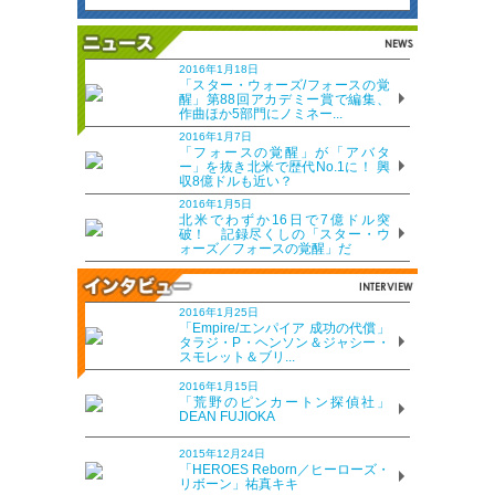
2016年1月18日
「スター・ウォーズ/フォースの覚
醒」第88回アカデミー賞で編集、
作曲ほか5部門にノミネー...
2016年1月7日
「フォースの覚醒」が「アバタ
ー」を抜き北米で歴代No.1に！ 興
収8億ドルも近い？
2016年1月5日
北米でわずか16日で7億ドル突
破！ 記録尽くしの「スター・ウ
ォーズ／フォースの覚醒」だ
2016年1月25日
「Empire/エンパイア 成功の代償」
タラジ・P・ヘンソン＆ジャシー・
スモレット＆ブリ...
2016年1月15日
「荒野のピンカートン探偵社」
DEAN FUJIOKA
2015年12月24日
「HEROES Reborn／ヒーローズ・
リボーン」祐真キキ