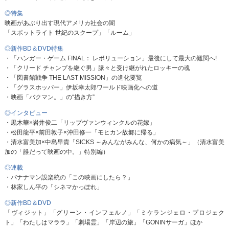
◎特集
映画があぶり出す現代アメリカ社会の闇
「スポットライト 世紀のスクープ」「ルーム」
◎新作BD＆DVD特集
・「ハンガー・ゲーム FINAL： レボリューション」最後にして最大の難関へ!
・「クリード チャンプを継ぐ男」脈々と受け継がれたロッキーの魂
・「図書館戦争 THE LAST MISSION」の進化要覧
・「グラスホッパー」伊坂幸太郎ワールド映画化への道
・映画「バクマン。」の“描き方”
◎インタビュー
・黒木華×岩井俊二「リップヴァンウィンクルの花嫁」
・松田龍平×前田敦子×沖田修一「モヒカン故郷に帰る」
・清水富美加×中島早貴「SICKS ～みんながみんな、何かの病気～」（清水富美
加の「誰だって映画の中。」特別編）
◎連載
・バナナマン設楽統の「この映画にしたら？」
・林家しん平の「シネマかっぽれ」
◎新作BD＆DVD
「ヴィジット」「グリーン・インフェルノ」「ミケランジェロ・プロジェク
ト」「わたしはマララ」「劇場霊」「岸辺の旅」「GONINサーガ」ほか