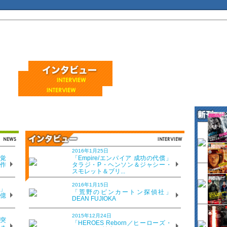
 2015年8月号
2016年1月25日
覚
「Empire/エンパイア 成功の代償」
、作
タラジ・P・ヘンソン＆ジャシー・
スモレット＆ブリ...
2016年1月15日
VD＆ブルーレイでーた
」
「荒野のピンカートン探偵社」
8億
DEAN FUJIOKA
15年8月号
st 2015
2015年12月24日
突
「HEROES Reborn／ヒーローズ・
ォ