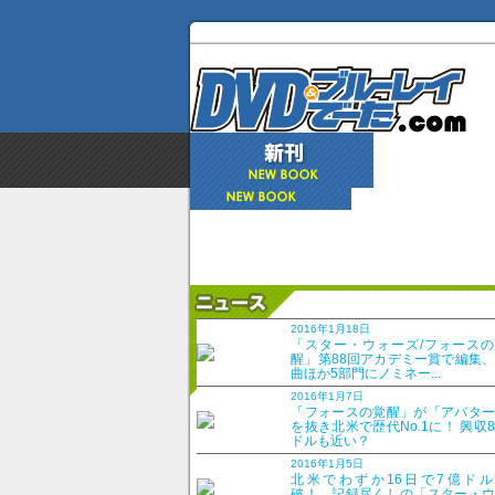
DVD＆ブルーレイでーた
2016年1月18日
2015年7月21日
「スター・ウォーズ/フォースの
醒」第88回アカデミー賞で編集
曲ほか5部門にノミネー...
2016年1月7日
D
「フォースの覚醒」が「アバター
を抜き北米で歴代No.1に！ 興収
20
ドルも近い？
2016年1月5日
Augu
北米でわずか16日で7億ドル
破！ 記録尽くしの「スター・ウ