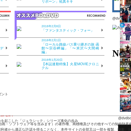
リボーン」祐真キキ
5年7月18日発売
格509円＋税
@dvdbdd
ご購入はこちら
2016年2月8日
？
「ファンタスティック・フォー」
読はこちら
2016年2月1日
目次はこちら
？
「ローカル路線バス乗り継ぎの旅 函
のデ
館〜宗谷岬編」「〜米沢〜大間崎
編」
2016年1月20日
？
【本誌連動特集】火星MOVIEクロニ
クル
ラリー
「007 スペクター」「キングスマン」…and so on
OPEN！
@dvdb
命を起こした「ジュラシック」シリーズ進化の歩み
画・ソフトウェア等を含みます）の著作権、商標権及びその他すべての知的財産権は
び権利者から適正な許諾を得ることなく、本件サイトの全部又は一部を複製、翻案、