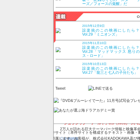
ーズ／フォースの覚醒」だ
201
特別価
2015年12月9日
設楽統のこの映画にしたら
Vol.29「ミニオンズ」
定期購
2015年11月10日
設楽統のこの映画にしたら
Vol.28「マッドマックス 怒り
ス・ロード」
2015年10月13日
設楽統のこの映画にしたら
◎巻頭特集
Vol.27「龍三と七人の子分たち」
スパイ映画の新たな時代が来た！
・スパイ映画ヒストリー
Tweet
・スパイ映画マトリックス＆ガジェット・ギャ
・スパイ映画、次にくる作品はコレだ！
2015年夏から注目作が続々上陸！
「ミッション:インポッシブル/ローグ･ネイション」
◎センター企画
「ジュラシック・ワールド」8.5（Wed）ついに
2万人が訪れる巨大テーマパーク情報と映像革
本件サイト（本件サイトを構成するテキスト・画像・動
に帰属します。お客様が、株式会社KADOKAWA及
◎企画特集