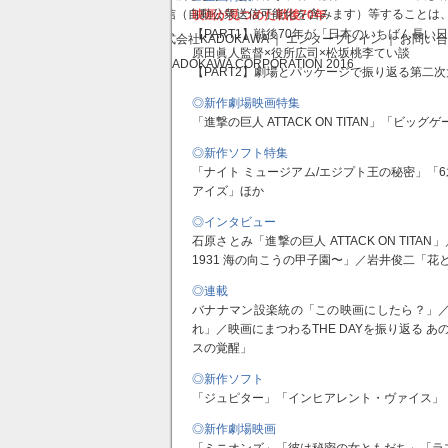
送信（自動公衆送信可能化を含みます）等することは
映画が見つめた戦後70年
【PART1】戦後70年が「日本のいちばん長い
株式会社KADOKAWA ｜ エンターブレイン ｜ お問い
原田眞人監督×役所広司×松坂桃李てい談
© KADOKAWA CORPORATION 2016
【PART2】劇場とパッケージで振り返る第二次
◎新作劇場映画特集
「進撃の巨人 ATTACK ON TITAN」「ビッ
◎新作ソフト特集
「ナイト ミュージアム/エジプト王の秘密」「
アイズ」ほか
◎インタビュー
石原さとみ「進撃の巨人 ATTACK ON TI
1931 海の向こうの甲子園〜」／岩井俊二「花
◎連載
バナナマン設楽統の「この映画にしたら？」
れ」／映画にまつわるTHE DAYを振り返る 
スの覚醒」
◎新作ソフト
「ジュピター」「インヒアレント・ヴァイス」
◎新作劇場映画
「ミニオンズ」「彼は秘密の女ともだち」「ラ