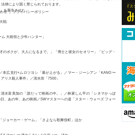
、法律により固く禁じられております。
日」を新生させた
合わせ ｜ プライバシーポリシー
大戦
グゲーム 大統領と少年ハンター」
6才のボクが、大人になるまで。」「博士と彼女のセオリー」「ビッグ・
TAN」／本広克行×ムロツヨシ「幕が上がる」／マー・ジーシアン「KANO 〜
とアリス殺人事件」／清水崇「7500」
／清水富美加の「誰だって映画の中。」／林家しん平の「シネマかっぽ
あの日、あの年、あの映画／SWマスターへの道「スター・ウォーズ フォー
「ジョーカー・ゲーム」「さよなら歌舞伎町」ほか
ブ＆マーシー 終わらないメロディー」ほか