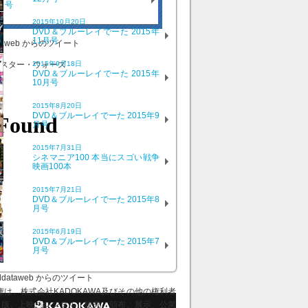
号
2015年10月20日
DVD＆ブルーレイでーた 2015年
11月号
ataweb からのツイート
2015年9月18日
DVD＆ブルーレイでーた 2015年
10月号
2015年8月20日
DVD＆ブルーレイでーた 2015年9
月号
2015年7月31日
シネマニア100 本当にスゴい戦争
映画100本
2015年7月21日
DVD＆ブルーレイでーた 2015年8
月号
2015年6月19日
DVD＆ブルーレイでーた 2015年7
月号
ddataweb からのツイート
、株式会社KADOKAWA及びその他の権利者
出版、上映、レンタル、販売、頒布、展示、公衆