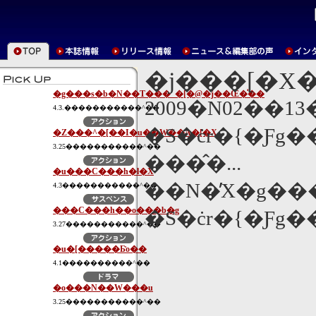
�j���[�X
�g���s�b�N��T���_�[�@�j��Œ�̍��
2009�N02��1
4.3.�����������^��
�S�ċr�{�Ƒg���iWGA�
�Z���^�[��I�u��W��A�[�X
3.25�����������^��
���̂�...
�u���C���h�l�X
��N�̓X�g�
4.3�����������^��
���C���h��o���b�g
�S�ċr�{�Ƒg�
3.27�����������^��
�u�[�����Ƃ̎o��
4.1����������^��
�o���N��W���u
3.25�����������^��