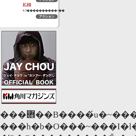
ICHI
4.3����������^��
���܎��B����́u�~���N�v�̃_�X�e�B���E�����X�E�u���b�N�ƁA�u�X��
���h�b�O���~���I�l�A�v�T