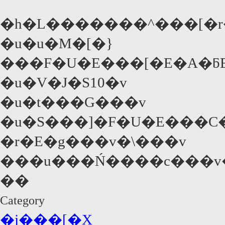
�h�L�������^���[�r
�u�u�M�[�}
���F�U�E���[�E�A�ƃE
�u�V�J�S10�v
�u�t���G���v
�u�S���]�F�U�E���C�
�r�E�g���v�\���v
���u���Ń����c���v�
��
Category
�j���[�X