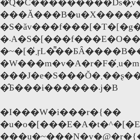
�̓Q�C���������Ďs�̗v
���Ă���B�u�X�����h�b
�S�ăv���f���[�T�[�g���iPGA�j�܁A�
�܁A�S�[���f���E�O���[�u�܂𑍂Ȃ߂ɂ��A�Q��23���̃A�J�f
�~�[�܂̍ŗL�͌��ƂȂ����B��N�̓I���W�i���r�{�܂́u�i�t�m�n�^
�W���m�v�A�r�F�܂́u�m�[�E�J���g���[�v���A�Ƃ��ɃA�J�f�~�[�܂̓�
���J�e�S���Ŏ�܂��ʂ������B�����Ȏ�܁��m�~�l�[�g�E���X�g�͈ȉ�
�̂Ƃ���i������܁j�B
�I���W�i���r�{��
�u�o�[���E�A�t�^�[�
���u�~���N�v�@�r�{