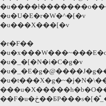
�u����ł�������o��
�u�U�E�r�W�^�[�v
�u���X���[�v
�r�F��
�u�x���W���~���E�
�u�_�[�N�i�C�g�v
�u�_�E�g�@����J�g�
�u�t���X�g�~�j�N�\�
���u�X�����h�b�O��
��F�u�ڂ��ƂP���s