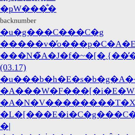
�ҏW���̐�
backnumber
�u�g���C���C�g
�����v�̓o���p�C�A�E�
���N�̃A�J�f�~�[�܂̖{���̓W���j�[�E�f�b�v�A�΍R�̓f�B�J�v���I!?
(03.17)
�u���b�h�E�s�b�g�A�
�A���W�F���[�i�E�W
�A�N�V��������T�X�y�
�L�[���E�i�C�g���C�A
�|