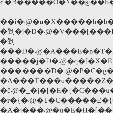
ꂽ�B�����Ȏ�܌��ʂ͈
��i�܁@�u�X�����h
�剉�j�D�܁@�V���
�剉
�����j�D�܁@
�ē܁@�_�j�[�E�{�C�
�r�{�܁@�T�C����
�A�j���܁@�u�E�H�[