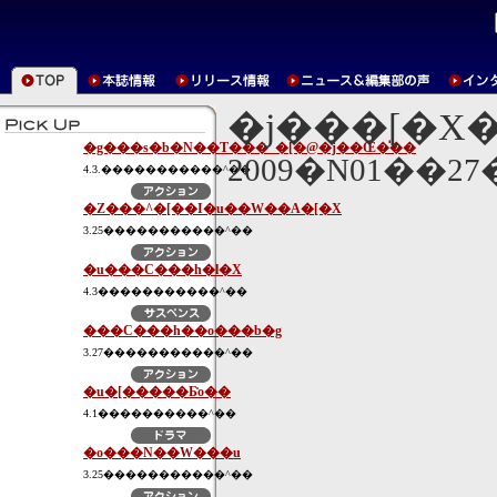
�j���[�X
�g���s�b�N��T���_�[�@�j��Œ�̍��
2009�N01��2
4.3.�����������^��
�Z���^�[��I�u��W��A�[�X
3.25�����������^��
�u���C���h�l�X
4.3�����������^��
���C���h��o���b�g
3.27�����������^��
�u�[�����Ƃ̎o��
4.1����������^��
�o���N��W���u
3.25�����������^��