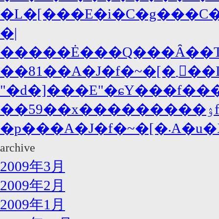
�L�[���E�i�C�g���C�A
�|
�����Ė���Q���Ȃ��T�
��81��A�J�f�~
"�d�]���E"�ɕY���f���
�p���
archive
2009年3月
2009年2月
2009年1月