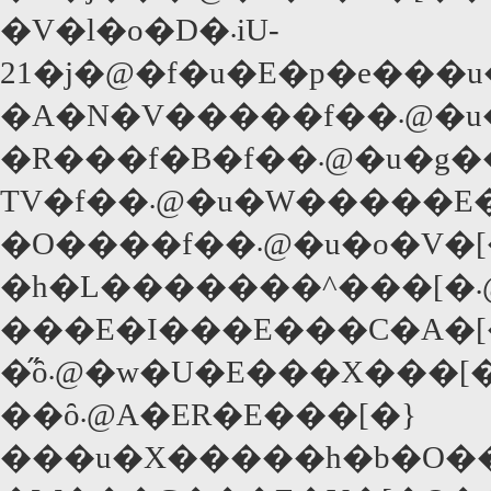
�V�l�o�D�܁iU-
21�j�@�f�u�E�p�e���
�A�N�V
�R���f�B
TV�f��܁@�u�W���
�O����f��܁@�
�h�L�������^���[�܁@�u�}
���E�I���E���C�A�[
�̋ȏ܁@�w�U�E���X��
��ȏ܁@A�ER�E���[�}
���u�X�����h�b�O��