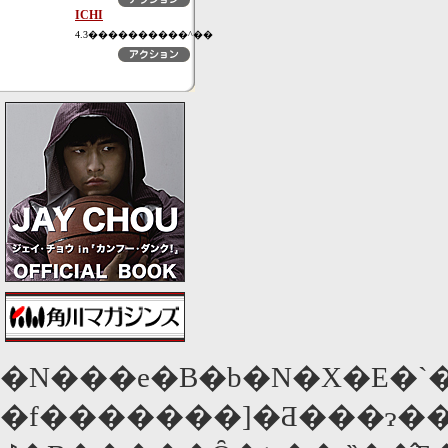
ICHI
4.3����������^��
�N���e�B�b�N�X�E�`
�f�������]�Ƌ���ɂ��