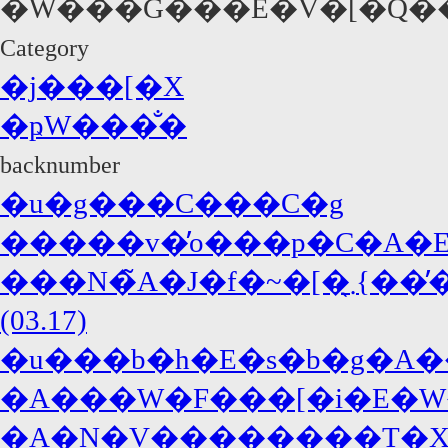
Category
�j���[�X
�ҏW���̐�
backnumber
�u�g���C���C�g
�����v�̓o���p�C�A�E�
���N�̃A�J�f�~�[�܂̖{���̓W���j�[�E�f�b�v�A�΍R�̓f�B�J�v���I!?
(03.17)
�u���b�h�E�s�b�g�A�
�A���W�F���[�i�E�W
�A�N�V��������T�X�y�