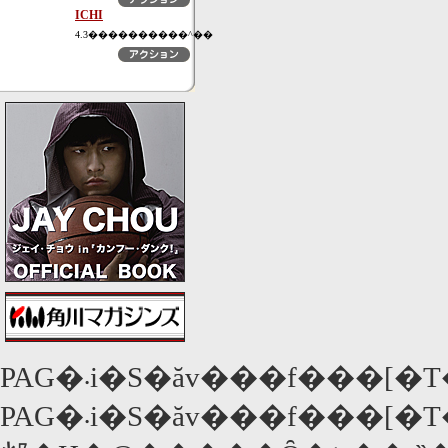
ICHI
4.3����������^��
PAG�܁i�S�ăv���f���[�T�[�g���܁j�����\����A�u�X�����h�b�O���~���I�l�A�v�������ł���܁B�A�J�f�~�[�܂֌����Ă͂��݂����