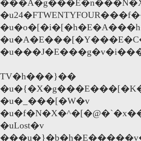
���A�g���E�n���N�X
�u24�FTWENTYFOUR���
�u�o�[�i�[�h�E�A���
�u�A�E���[�Y���E�C
�u���J�E���g�v�i��
TV�h���}��
�u�{�X�g���E���[�K
�u�_���[�W�v
�u�f�N�X�^�[�@�`�x��
�uLost�v
���u�}�b�h�E�����v