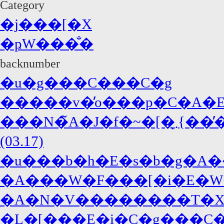
Category
�j���[�X
�ҏW���̐�
backnumber
�u�g���C���C�g
�����v�̓o���p�C�A�E�
���N�̃A�J�f�~�[�܂̖{���̓W���j�[�E�f�b�v�A�΍R�̓f�B�J�v���I!?
(03.17)
�u���b�h�E�s�b�g�A�
�A���W�F���[�i�E�W
�A�N�V��������T�X�y�
�L�[���E�i�C�g���C�A