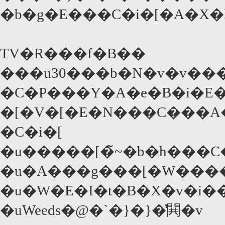
�b�g�E���C�i�[�A�X�
TV�R���f�B��
���u30���b�N�v�v��
�C�P���Y�A�e�B�i�E�
�[�V�[�E�N���C���A�
�C�i�[
�u�����[�̃~�b�h���
�u�A���g���[�W����
�u�W�E�I�t�B�X�v�i�
�uWeeds�@�`�}�}�̔閧�v