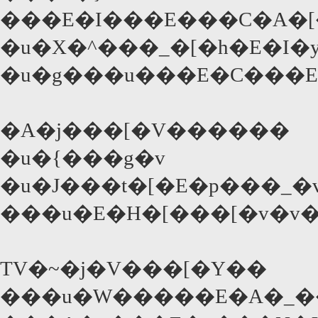
���E�I���E���C�A�[
�u�X�^���_�[�h�E�I
�u�g���u���E�C���E
�A�j���[�V������
�u�{���g�v
�u�J���t�[�E�p���_�
���u�E�H�[���[�v�v
TV�~�j�V���[�Y��
���u�W�����E�A�_��