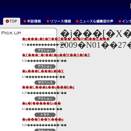
�j���[�X
�g���s�b�N��T���_�[�@�j��Œ�̍��
2009�N01��2
4.3.�����������^��
�Z���^�[��I�u��W��A�[�X
3.25�����������^��
�u���C���h�l�X
4.3�����������^��
���C���h��o���b�g
3.27�����������^��
�u�[�����Ƃ̎o��
4.1����������^��
�o���N��W���u
3.25�����������^��