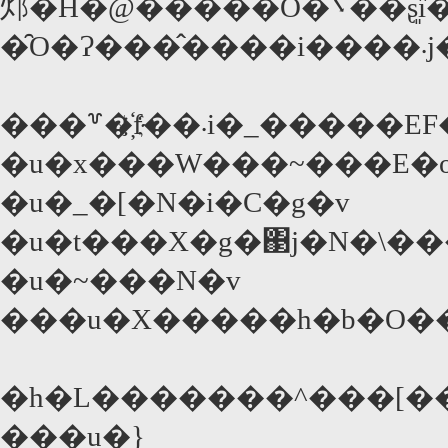
邩�H�@�����Ȏ�܌��ʂ͈ȉ��̂Ƃ���i�薼
�̑O�Ɂ���
�u�x���W���~���E�
�u�_�[�N�i�C�g�v
�u�t���X�g�΃j�N�\��
�u�~���N�v
���u�X�����h�b�O��
�h�L�������^���[�
���u�}