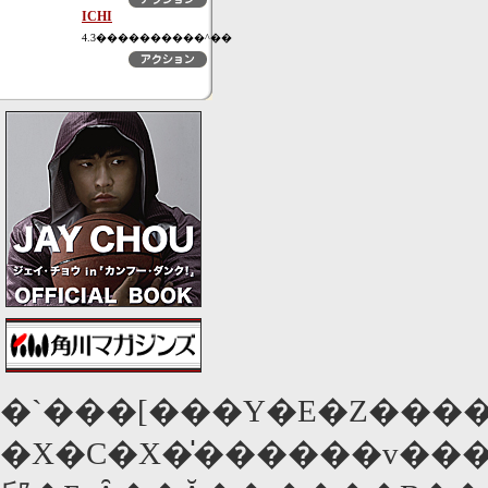
ICHI
4.3����������^��
�`���[���Y�E�Z�����
�X�C�X�̍������v���[�J�