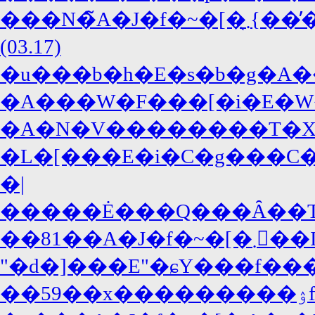
���N�̃A�J�f�~�[�܂̖{���̓W���j�[�E�f�b�v�A�΍R�̓f�B�J�v���I!?
(03.17)
�u���b�h�E�s�b�g�A�
�A���W�F���[�i�E�W
�A�N�V��������T�X�y�
�L�[���E�i�C�g���C�A
�|
�����Ė���Q���Ȃ��T�
��81��A�J�f�~
"�d�]���E"�ɕY���f���