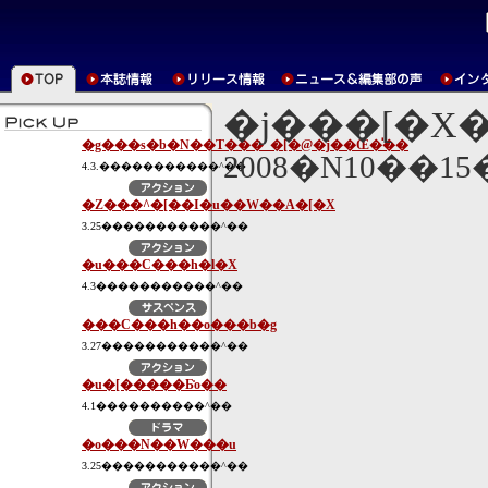
�j���[�X
�g���s�b�N��T���_�[�@�j��Œ�̍��
2008�N10��1
4.3.�����������^��
�Z���^�[��I�u��W��A�[�X
3.25�����������^��
�u���C���h�l�X
4.3�����������^��
���C���h��o���b�g
3.27�����������^��
�u�[�����Ƃ̎o��
4.1����������^��
�o���N��W���u
3.25�����������^��