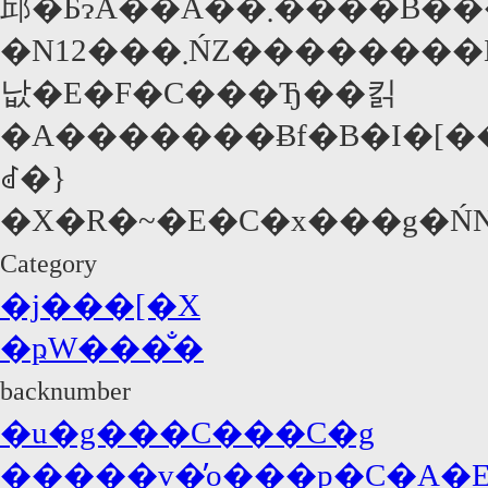
邱�ƂɂȂ��Ă��܂����B���Ђ�2005�N10�����痂
�N12���܂ŃZ��������Ƃ̊�Ƃ��ăL�����y�[���L���ɋN�p���A�r���v��g�ɂ��������2000���h���̂��x�������B�Ƃ��
낪�E�F�C���Ђ��킭
�A�������Ƀf�B�I�[�
ꂽ�}
Category
�j���[�X
�ҏW���̐�
backnumber
�u�g���C���C�g
�����v�̓o���p�C�A�E�