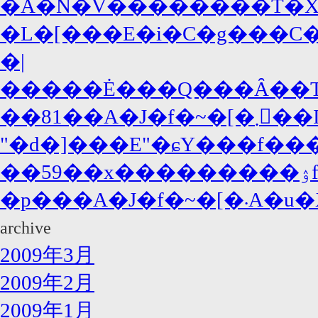
�A�N�V��������T�X�y�
�L�[���E�i�C�g���C�A
�|
�����Ė���Q���Ȃ��T�
��81��A�J�f�~
"�d�]���E"�ɕY���f���
�p���
archive
2009年3月
2009年2月
2009年1月