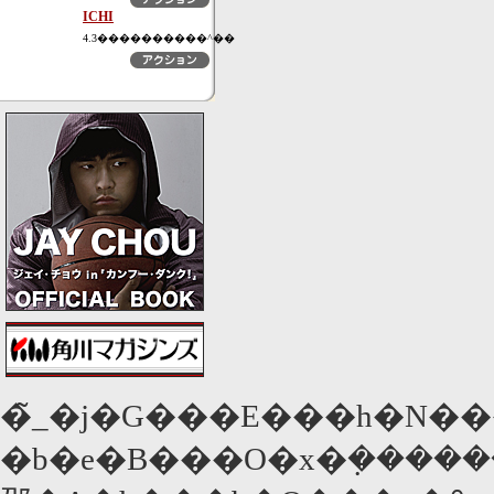
ICHI
4.3����������^��
�̃_�j�G���E���h�N���t�����
�b�e�B���O�x�݂����