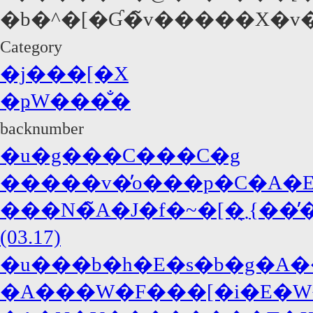
�b�^�[�Ɠ�̃v�����X�v
Category
�j���[�X
�ҏW���̐�
backnumber
�u�g���C���C�g
�����v�̓o���p�C�A�E�
���N�̃A�J�f�~�[�܂̖{���̓W���j�[�E�f�b�v�A�΍R�̓f�B�J�v���I!?
(03.17)
�u���b�h�E�s�b�g�A�
�A���W�F���[�i�E�W