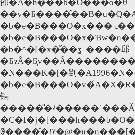
邵�A�h���b�O���o�ꂷ
��v�Ƃ����̂��B�u�Q�
�b�e�B���O�x���ۂ��V�[�����o�Ă����B�܂����w�g���C���X�|
�b�e�B���O�x�Ɓw�n��
�b�^�[�x�̋��ʓ_����邱
�ƂɂȂ�Ƃ͎v��Ȃ��������
�N���K�[�剉�A1996�N�
�b�e�B���O�v�́A�X�R�b�g
镉
�����̎�҂�����`���Ă���B�܂����n�
�C�I�j�[���h���b�O
ꂳ����̂�!?�@�u�n���[�