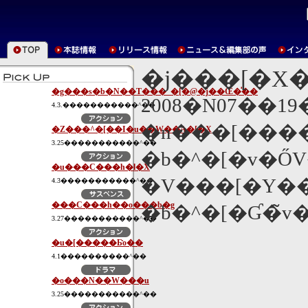
�j���[�X
�g���s�b�N��T���_�[�@�j��Œ�̍��
2008�N07��1
4.3.�����������^��
�n���[����
�Z���^�[��I�u��W��A�[�X
3.25�����������^��
�b�^�[�v�ŐV
�u���C���h�l�X
�V���[�Y��
4.3�����������^��
���C���h��o���b�g
�b�^�[�Ɠ�̃
3.27�����������^��
�u�[�����Ƃ̎o��
4.1����������^��
�o���N��W���u
3.25�����������^��