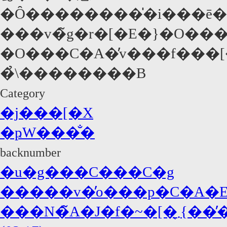
�Ȏ��������̍�i���ē��A�P�r���E�
���v�̃g�r�[�E�}�O��
�O���C�A�̓v���f���[�T�[�𖱂߂邾�
�̉\��������B
Category
�j���[�X
�ҏW���̐�
backnumber
�u�g���C���C�g
�����v�̓o���p�C�A�E�
���N�̃A�J�f�~�[�܂̖{���̓W���j�[�E�f�b�v�A�΍R�̓f�B�J�v���I!?