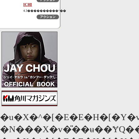
ICHI
4.3����������^��
�u�X�^�[�E�E�H�[�Y�
�N���X�v�̎��ʉ��ɎQ�