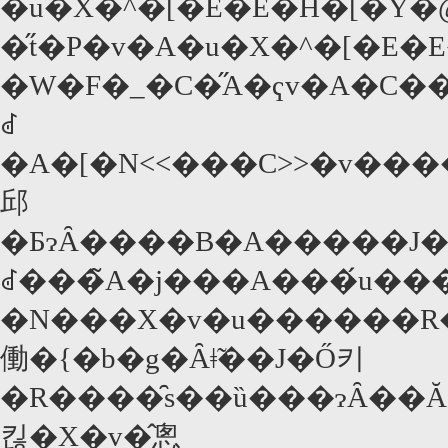
�u�X�^�[�E�E�H�[�Y�
�̋t�P�v�A�u�X�^�[�E�
�W�F�_�C�̋A�ҁv�A�C
ꂽ
�A�[�N<<���C>>�v��
邱
�ƂɂȂ����B�A�����J�ł
ꂽ���̃A�j���A���́u��
�N���X�v�u������R�c�T�U���N���X�v�u�@�
働�{�b�g�Ȃǂ̃��J�Ő키
�R����̑s��ȕ���ɂȂ��Ă
킪�X�v�̂悤