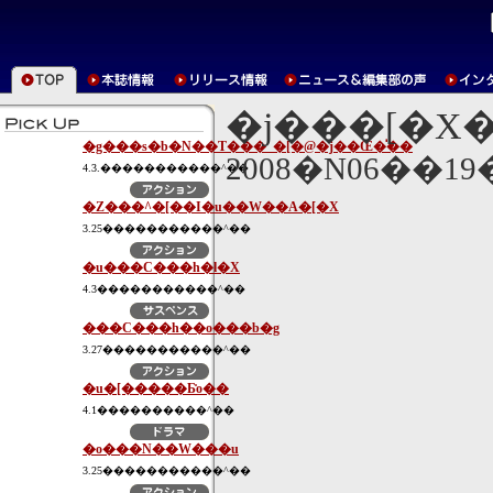
�j���[�X
�g���s�b�N��T���_�[�@�j��Œ�̍��
2008�N06��1
4.3.�����������^��
�Z���^�[��I�u��W��A�[�X
3.25�����������^��
�u���C���h�l�X
4.3�����������^��
���C���h��o���b�g
3.27�����������^��
�u�[�����Ƃ̎o��
4.1����������^��
�o���N��W���u
3.25�����������^��