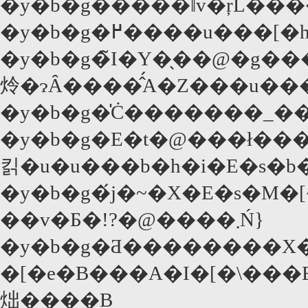
�y�b�g�����ǁv�ŗL��
�y�b�g�߂����u���[�h�E�F�C�I�v�u�}
�y�b�g�̃I�Y�̖��@�g�
炩�ɂȂ����̂́A�Z���u���
�y�b�g�̍Ċ�������_
�y�b�g�E�t�@���ł��
킭�u�u���b�h�i�E�s�b
�y�b�g�́j�~�X�E�s�M
��v�Ƃ�!?�@����܂Ń}
�y�b�g�Ƌ��������X�^
�[�e�B���A�I�[�\���
炪����B