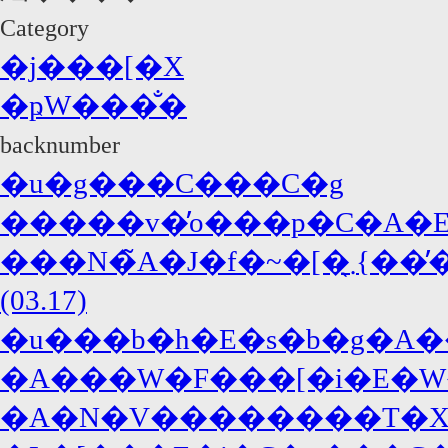
Category
�j���[�X
�ҏW���̐�
backnumber
�u�g���C���C�g
�����v�̓o���p�C�A�E�
���N�̃A�J�f�~�[�܂̖{���̓W���j�[�E�f�b�v�A�΍R�̓f�B�J�v���I!?
(03.17)
�u���b�h�E�s�b�g�A�
�A���W�F���[�i�E�W
�A�N�V��������T�X�y�