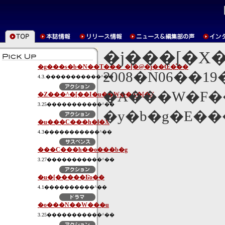
�j���[�X
�g���s�b�N��T���_�[�@�j��Œ�̍��
2008�N06��1
4.3.�����������^��
�A���W�F�
�Z���^�[��I�u��W��A�[�X
3.25�����������^��
�y�b�g�E���
�u���C���h�l�X
4.3�����������^��
���C���h��o���b�g
3.27�����������^��
�u�[�����Ƃ̎o��
4.1����������^��
�o���N��W���u
3.25�����������^��