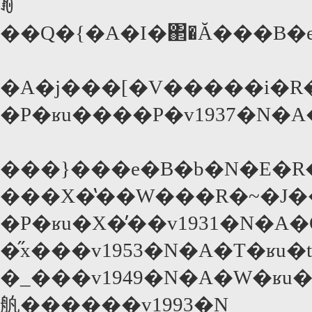
ꂼ
��Q�{�A�I�΂�Ă���B�e
�P�ʁu����P�v1937�N�A
���}���e�B�b�N�E�R
���X�̔��W���R�~�J��
�P�ʁu�X�̓��v1931�N�A
�̋x���v1953�N�A�T�ʁu
�_���v1949�N�A�W�ʁu�
舧������v1993�N