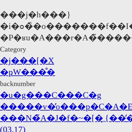
���j�h���}
�i�ߋ��̏o�������f��
�P�ʁu�A���r�A�̃�����
Category
�j���[�X
�ҏW���̐�
backnumber
�u�g���C���C�g
�����v�̓o���p�C�A�E�
���N�̃A�J�f�~�[�܂̖{���̓W���j�[�E�f�b�v�A�΍R�̓f�B�J�v���I!?
(03.17)