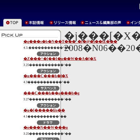
�j���[�X
�g���s�b�N��T���_�[�@�j��Œ�̍��
2008�N06��2
4.3.�����������^��
�Z���^�[��I�u��W��A�[�X
3.25�����������^��
�u���C���h�l�X
4.3�����������^��
���C���h��o���b�g
3.27�����������^��
�u�[�����Ƃ̎o��
4.1����������^��
�o���N��W���u
3.25�����������^��