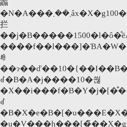
疈
�N�A���܂��܂ȃx�X�g100�i�f���i�A�X�^�[�A�R���f�B�A�X�����[�A���́A�q�[���[�ƈ����Ȃǁj��I��ł����`�e�h�i�A�����J�f�
拦
��j�B�����1500�l�ȏ�̊
����f��l���]�ƁA�W�
ꂼ
��ɂ��ď��10�{��I��B
ꂽ�B�A�j����10�쒆
�X��i���f�B�Y�j�[�̐���܂��͔z���ŁA�u�V�����b�N�v��������O�B�ēł̓A���t���b�h�E�q�b�`�R�b�N���~�X�e���[�Łu�߂܂��v�u�����v�u�k�k���ɐi�H�����v�u�_�C����
ꂽ
�B�X�e�B�[�u���E�X�s
�u�V���h���[�̃��X�g