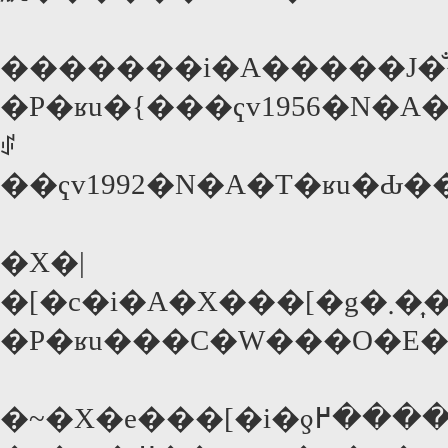
�������i�A�����J�̐
�P�ʁu�{���ҁv1956�N�A
ꂴ
��ҁv1992�N�A�T�ʁu�Ԃ�
�X�|
�P�ʁu���C�W���O�E�u