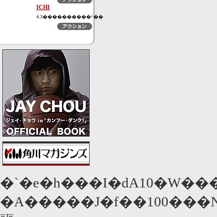
ICHI
4.3����������^��
�`�e�h���I�ԁA10�W��
�A�����J�f��100���