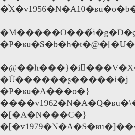
�̊X�v1956�N�A10�ʁu�o�
�@��h���}�i�ٔ��V�X
�Ȗ������ʂ�����i�j
�P�ʁu�A���o�}
����v1962�N�A�Q�ʁu�\
�[�A�N���C�}
�[�v1979�N�A�S�ʁu�]�