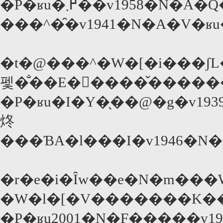
�P�ʁu�߂܂��v1958�N�A�Q�ʁu�`���C�i�^�E���v1974�N�A�R�ʁu�����v1954�N�A�S�ʁu���[���E�l�����v1944�N�A�T�ʁu��O�̒j�v1949�N�A�U�ʁu�}
���^�̑�v1941�N�A�V�ʁ
�t�@���^�W�[�i���ʃ
펯�̐��E�𒴂����̌����
�P�ʁu�I�Y�̖��@�g�v19
炵
�r�e�i�Ȋw��e�N�m���
�W�l�[�V�������K
�P�ʁu2001�N�F���̗��v