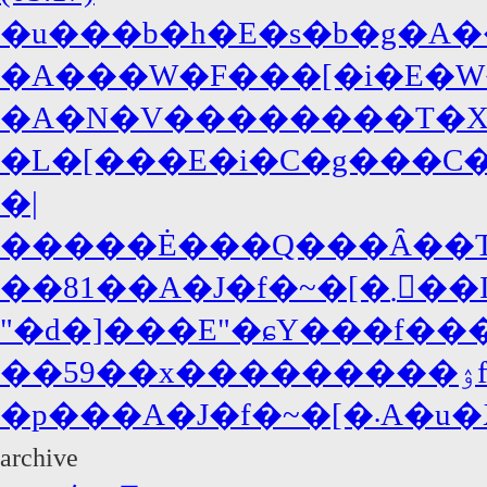
�u���b�h�E�s�b�g�A�
�A���W�F���[�i�E�W
�A�N�V��������T�X�y�
�L�[���E�i�C�g���C�A
�|
�����Ė���Q���Ȃ��T�
��81��A�J�f�~
"�d�]���E"�ɕY���f���
�p���
archive