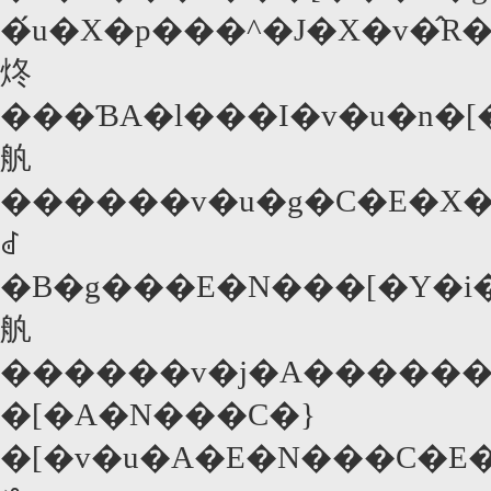
�́u�X�p���^�J�X�v�̂R
炵
���ƁA�l���I�v�u�n�[���F�C�v�u�߂܂��v�u�����v�u�t�B���f���t�B�A����v�u����E�l�v�j�Ɩڂ��Ђ��B�g���
舧
������v�u�g�C�E�X�g
ꂽ
�B�g���E�N���[�Y�i�
舧
������v�j�A�������
�[�A�N���C�}
�[�v�u�A�E�N���C�E�