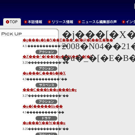
�j���[�X
�g���s�b�N��T���_�[�@�j��Œ�̍��
2008�N04��2
4.3.�����������^��
�u�_�[�E�B
�Z���^�[��I�u��W��A�[�X
3.25�����������^��
�u���C���h�l�X
4.3�����������^��
���C���h��o���b�g
3.27�����������^��
�u�[�����Ƃ̎o��
4.1����������^��
�o���N��W���u
3.25�����������^��