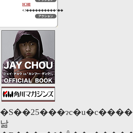
ICHI
4.3����������^��
�S��25���ɂc�u�c���
낢