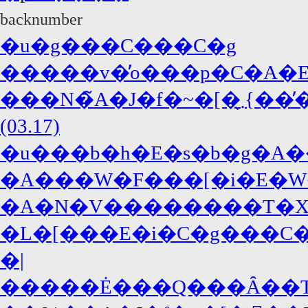
backnumber
�u�g���C���C�g
�����v�̓o���p�C�A�E�
���N�̃A�J�f�~�[�܂̖{���̓W���j�[�E�f�b�v�A�΍R�̓f�B�J�v���I!?
(03.17)
�u���b�h�E�s�b�g�A�
�A���W�F���[�i�E�W
�A�N�V��������T�X�y�
�L�[���E�i�C�g���C�A
�|
�����Ė���Q���Ȃ��T�