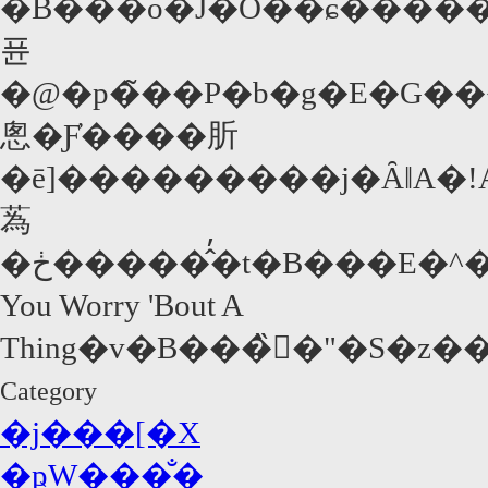
�B���o�J�Ȏ��ɕ��������l�ɑ������
퓬
�@�p�̃��P�b�g�E�G�
悤�Ƒ̓����肵
�ē]���������j�ȂǁA�
蒍
�ڂ������̂̓t�B���E�^�C���[�ē̉��y�Z���X�B���Ƃ��΁A�W���Z�t�E�t�@�C���Y���E�B�m�i�E���C�_�[�������l���Q�l�̏�����Ԃ������̂ǐ^�񒆂ŃK�X�����ēr���ɂ����V�[���ŗ����̂��X�e�B�[�r�[�E�����_�[�́uDon't
You Worry 'Bout A
Thing�v�B���̏󋵂�"�S�
Category
�j���[�X
�ҏW���̐�