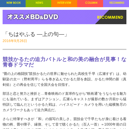
「ちはやふる ―上の句―」
2016年9月26日
競技かるたの迫力バトルと和の美の融合が見事！な
青春ドラマだ
“畳の上の格闘技”競技かるたの世界に魅せられた高校生千早（広瀬すず）は、幼
馴染の太一（野村周平）らを巻き込んでかるた部を創設。かるた仲間の新（真
剣佑）との再会を信じて全国大会を目指す。
部活と恋と努力と挫折と…青春映画のド直球作ながら“映画通”をうならせる魅力
にも溢れている。まずはアクション。広瀬らキャストが撮影の数か月前から猛
特訓して臨んだというかるた戦は、ハイスピード・カメラを用いた縦横無尽の
カメラワークもあって迫力満点だ。
さらに特筆すべきが「和」の描写の美しさ。競技会で千早たちが身に着ける着
物の柄、畳や障子、縁側、そして音で聴くかるた（百人一首）＝1000年前の日