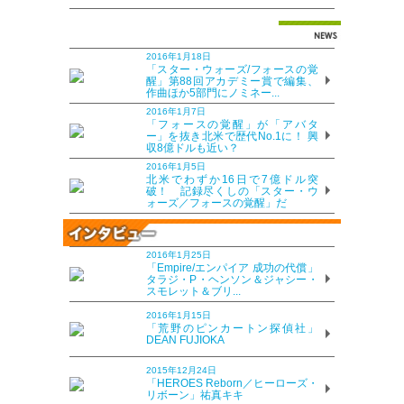
2016年1月18日
「スター・ウォーズ/フォースの覚
醒」第88回アカデミー賞で編集、
作曲ほか5部門にノミネー...
2016年1月7日
「フォースの覚醒」が「アバタ
ー」を抜き北米で歴代No.1に！ 興
収8億ドルも近い？
2016年1月5日
北米でわずか16日で7億ドル突
破！ 記録尽くしの「スター・ウ
ォーズ／フォースの覚醒」だ
2016年1月25日
「Empire/エンパイア 成功の代償」
タラジ・P・ヘンソン＆ジャシー・
スモレット＆ブリ...
2016年1月15日
「荒野のピンカートン探偵社」
DEAN FUJIOKA
2015年12月24日
「HEROES Reborn／ヒーローズ・
リボーン」祐真キキ