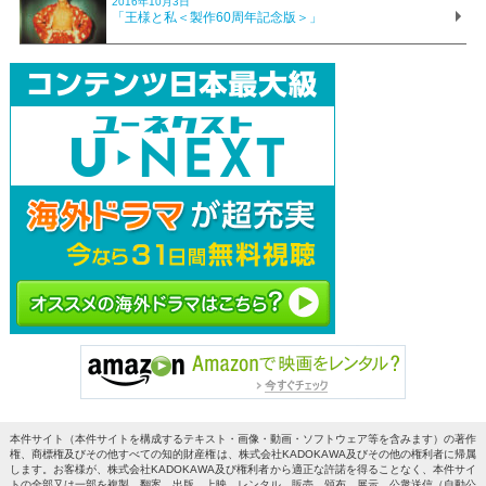
2016年10月3日
「王様と私＜製作60周年記念版＞」
本件サイト（本件サイトを構成するテキスト・画像・動画・ソフトウェア等を含みます）の著作
権、商標権及びその他すべての知的財産権は、株式会社KADOKAWA及びその他の権利者に帰属
します。お客様が、株式会社KADOKAWA及び権利者から適正な許諾を得ることなく、本件サイ
トの全部又は一部を複製、翻案、出版、上映、レンタル、販売、頒布、展示、公衆送信（自動公