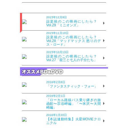
2015年12月9日
設楽統のこの映画にしたら？
Vol.29「ミニオンズ」
2015年11月10日
設楽統のこの映画にしたら？
Vol.28「マッドマックス 怒りのデ
ス・ロード」
2015年10月13日
設楽統のこの映画にしたら？
Vol.27「龍三と七人の子分たち」
2016年2月8日
「ファンタスティック・フォー」
2016年2月1日
「ローカル路線バス乗り継ぎの旅
函館〜宗谷岬編」「〜米沢〜大間
崎編」
2016年1月20日
【本誌連動特集】火星MOVIEクロ
ニクル