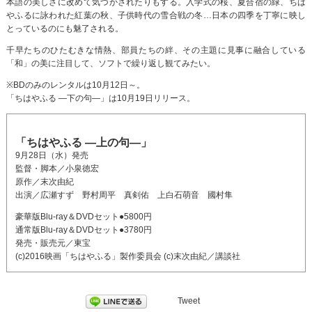
本語の美しさに改めて気づかされたりもする。入学式の桜、夏合宿の緑、ちは
やふるに詠われた紅葉の秋、子供時代の雪合戦の冬…日本の四季を丁寧に映し
とっているのにも魅了される。
千早たちのひたむきな情熱、部員たちの絆、その主題に見事に融合している
「和」の美に注目して、ソフトで繰り返し観てみたい。
※BDのみのレンタルは10月12日～。
「ちはやふる ―下の句―」は10月19日リリース。
「ちはやふる ―上の句―」
9月28日（水）発売
監督・脚本／小泉徳宏
原作／末次由紀
出演／広瀬すず 野村周平 真剣佑 上白石萌音 國村隼
豪華版Blu-ray＆DVDセット●5800円
通常版Blu-ray＆DVDセット●3780円
発売・販売元／東宝
(c)2016映画「ちはやふる」製作委員会 (c)末次由紀／講談社
Tweet