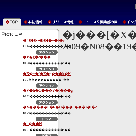
�j���[�X
�^�[�~�l�[�^�[�S
2009�N08��1
11.20�����������^��
�V�g�ƈ���
10.28�����������^��
�X�^�[�E�g���b�N
11.6�����������^��
�V�h�C���V�f���g
10.23�����������^��
�X�����h�b�O���~���I�l�A
10.23�����������^��
�~���N
10.21�����������^��