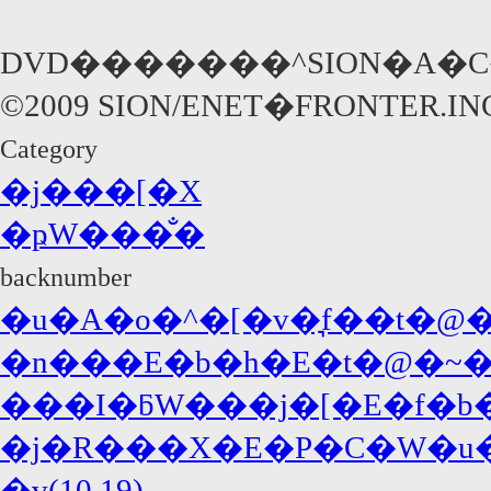
DVD�������^SION�A�C
©2009 SION/ENET�FRONTER.IN
Category
�j���[�X
�ҏW���̐�
backnumber
�u�A�o�^�[�v�͉f��t�@�
�n���E�b�h�E�t�@�~�
���I�ƃW���j�[�E�f�b�v(
�j�R���X�E�P�C�W�u
�v(10.19)