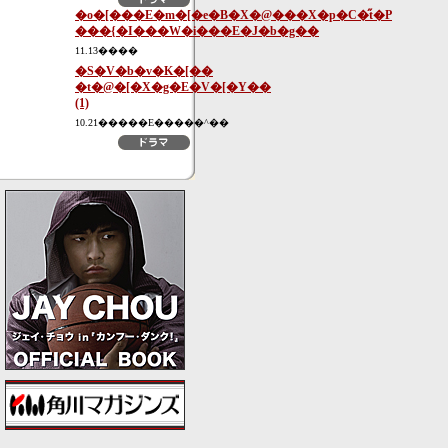
�o�[���E�m�[�e�B�X�@���X�p�C�̋t�P
���{�I���W�i���E�J�b�g��
11.13����
�S�V�b�v�K�[��
�t�@�[�X�g�E�V�[�Y��
(1)
10.21�����E�����^��