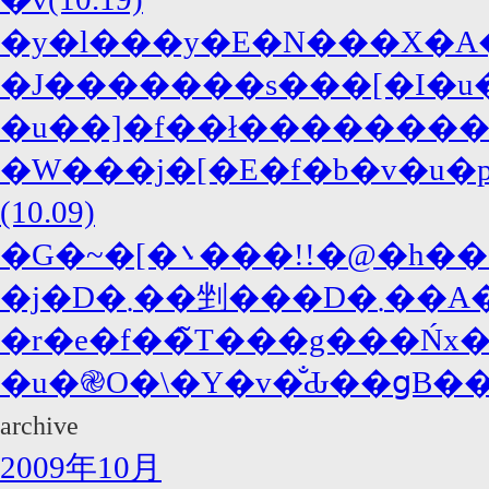
�y�l���y�E�N���X�A�
�J�������s���[�I�u�
�u��]�f��ł����������
�W���j�[�E�f�b�v�u�p
(10.09)
�G�~�[�܌���!!�@�h���}���R���f�B���剉
�j�D�܂��剉��
�r�e�f��̃T���g���Ńx�X
�u�֎O�\�Y�v�̐Ԃ��ցB���
archive
2009年10月