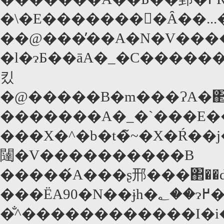
�\�E�������񂶂�Ȃ��.
��@���̓��A�N�V���
�l�ɂƂ��āA�_�C������
킸
�@�����B�m���ɁA�΂�
�������A�_�`���E��y�����`����
���X�^�b�t�̃~�X�Ŕ�
闥�V����������B
�����́A���ʂ邢���΂��
���ЁA90�N��ɉh�؂��ɂ߂����A�N�V�����|
�̐^������������I�i