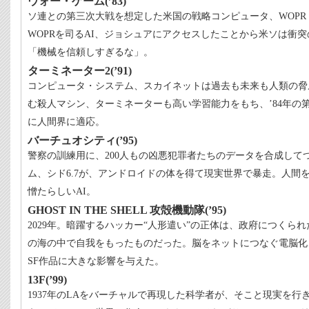
ウォー・ゲーム(’83)
ソ連との第三次大戦を想定した米国の戦略コンピュータ、WOP
WOPRを司るAI、ジョシュアにアクセスしたことから米ソは衝
「機械を信頼しすぎるな」。
ターミネーター2(’91)
コンピュータ・システム、スカイネットは過去も未来も人類の脅
む殺人マシン、ターミネーターも高い学習能力をもち、’84年の
に人間界に適応。
バーチュオシティ(’95)
警察の訓練用に、200人もの凶悪犯罪者たちのデータを合成して
ム、シド6.7が、アンドロイドの体を得て現実世界で暴走。人間
憎たらしいAI。
GHOST IN THE SHELL 攻殻機動隊(’95)
2029年。暗躍するハッカー“人形遣い”の正体は、政府につくら
の海の中で自我をもったものだった。脳をネットにつなぐ電脳化
SF作品に大きな影響を与えた。
13F(’99)
1937年のLAをバーチャルで再現した科学者が、そこと現実を