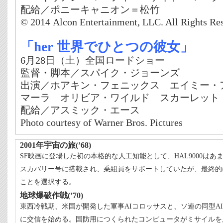
配給／ポニーキャニオン＝松竹
© 2014 Alcon Entertainment, LLC. All Rights Re
「her 世界でひとつの彼女」
6月28日（土）全国ロードショー
監督・脚本／スパイク・ジョーンズ
出演／ホアキン・フェニックス エイミー・
マーラ オリビア・ワイルド スカーレット
配給／アスミック・エース
Photo courtesy of Warner Bros. Pictures
2001年宇宙の旅(’68)
SF映画に登場した初の本格的な人工知能として、HAL9000はあ
スカバリー号に搭載され、乗組員をサポートしていたが、最終的
ことを選択する。
地球爆破作戦(’70)
東西冷戦期、米国が開発した軍事AIコロッサスと、ソ連の同型A
に交信を始める。国防用につくられたコンピュータがミサイルを