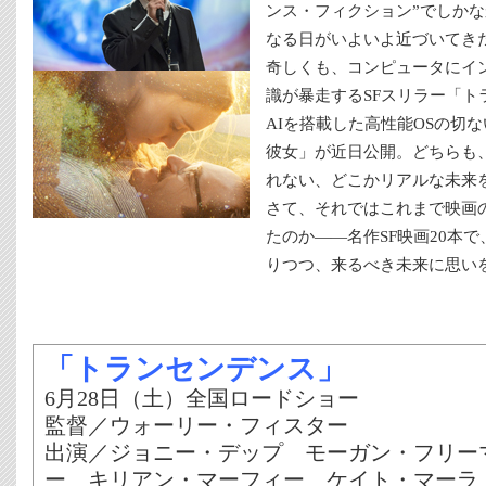
ンス・フィクション”でしかな
なる日がいよいよ近づいてき
奇しくも、コンピュータにイ
識が暴走するSFスリラー「
AIを搭載した高性能OSの切な
彼女」が近日公開。どちらも
れない、どこかリアルな未来
さて、それではこれまで映画
たのか――名作SF映画20本
りつつ、来るべき未来に思い
「トランセンデンス」
6月28日（土）全国ロードショー
監督／ウォーリー・フィスター
出演／ジョニー・デップ モーガン・フリー
ー キリアン・マーフィー ケイト・マーラ