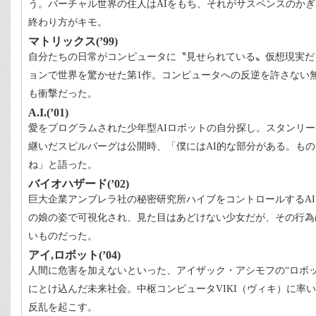
う。バーチャル世界の住人はAIをもち、それがサスペンスのか
終わり方がキモ。
マトリックス(’99)
自分たちの日常がコンピュータに〝見せられている〟仮想現実だ
ョンで世界を驚かせた第1作。コンピュータへの反逆を許さない無
も衝撃だった。
A.I.(’01)
愛をプログラムされた少年型AIロボットの自分探し。スタンリ
継いだスピルバーグは公開時、「僕にはAI的な部分がある。も
ね」と語った。
バイオハザード(’02)
巨大企業アンブレラ社の秘密研究所ハイブをコントロールするA
の娘の姿で可視化され、見た目はあどけない少女だが、その行為
いものだった。
アイ,ロボット(’04)
人間に危害を加えないといった、アイザック・アシモフの“ロボッ
にとけ込んだ未来社会。中枢コンピュータVIKI（ヴィキ）に率い
反乱を起こす。