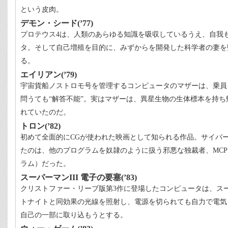
という皮肉。
デモン・シード(’77)
プロテウス4は、人類のあらゆる知識を吸収しているうえ、自我
タ。そして自己増殖を目的に、みずからを開発した科学者の妻を
る。
エイリアン(’79)
宇宙貨船ノストロモ号を管理するコンピュータのマザーは、乗員
問うても“解答不能”。実はマザーは、異星生物の生体標本を持
れていたのだ。
トロン(’82)
初めて全面的にCGが使われた映画として知られる作品。サイバ
たのは、他のプログラムを奴隷のように扱う邪悪な独裁者、MCP
ラム）だった。
スーパーマンIII 電子の要塞(’83)
クリストファー・リーブ版第3作に登場したコンピュータは、ス
トナイトと同効果の光線を照射し、電源を切られても自力で電気
自己の一部に取り込もうとする。