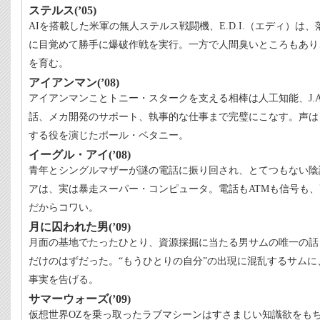
ステルス(’05)
AIを搭載した米軍の無人ステルス戦闘機、E.D.I.（エディ）
に目覚めて勝手に爆破作戦を実行。一方で人間臭いところもあり
を育む。
アイアンマン(’08)
アイアンマンことトニー・スタークを支える相棒は人工知能、J.A.R
話、メカ開発のサポート、執事的な仕事まで完璧にこなす。声は
する役を演じたポール・ベタニー。
イーグル・アイ(’08)
青年とシングルマザーが謎の電話に振り回され、とてつもない陰
アは、実は暴走スーパー・コンピュータ。電話もATMも信号も
だからコワい。
月に囚われた男(’09)
月面の基地でたったひとり、資源採掘に当たる男サムの唯一の話
だけのはずだった。“もうひとりの自分”の出現に混乱するサム
事実を告げる。
サマーウォーズ(’09)
仮想世界OZを乗っ取ったラブマシーンはすさまじい知識欲をも