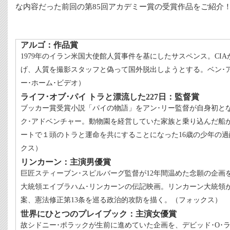
な内容だった前回の第85回アカデミー賞の受賞作品をご紹介
アルゴ：作品賞
1979年のイラン米国大使館人質事件を基にしたサスペンス。CI
げ、人質を撮影スタッフと偽って国外脱出しようとする。ベン･
ー･ホーム･ビデオ）
ライフ･オブ･パイ トラと漂流した227日：監督賞
ブッカー賞受賞小説「パイの物語」をアン･リー監督が自身初と
ク･アドベンチャー。動物園を経営していた家族と乗り込んだ船
ートで１頭のトラと運命を共にすることになった16歳の少年の
クス）
リンカーン：主演男優賞
巨匠スティーブン･スピルバーグ監督が12年間温めた念願の企画
大統領エイブラハム･リンカーンの伝記映画。リンカーン大統領
案、憲法修正第13条を巡る政治的攻防を描く。（フォックス）
世界にひとつのプレイブック：主演女優賞
故シドニー･ポラックが生前に進めていた企画を、デビッド･O･