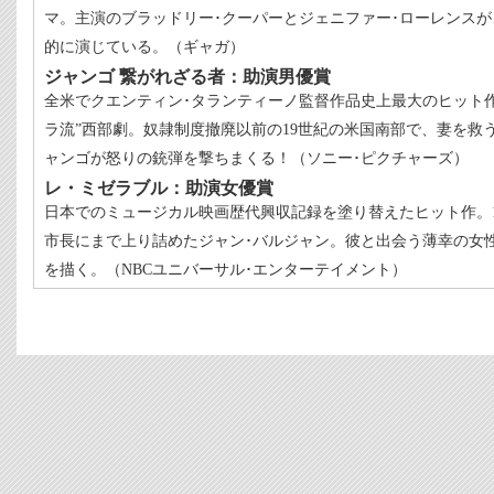
マ。主演のブラッドリー･クーパーとジェニファー･ローレンス
的に演じている。（ギャガ）
ジャンゴ 繋がれざる者：助演男優賞
全米でクエンティン･タランティーノ監督作品史上最大のヒット
ラ流”西部劇。奴隷制度撤廃以前の19世紀の米国南部で、妻を救
ャンゴが怒りの銃弾を撃ちまくる！（ソニー･ピクチャーズ）
レ・ミゼラブル：助演女優賞
日本でのミュージカル映画歴代興収記録を塗り替えたヒット作。
市長にまで上り詰めたジャン･バルジャン。彼と出会う薄幸の女
を描く。（NBCユニバーサル･エンターテイメント）