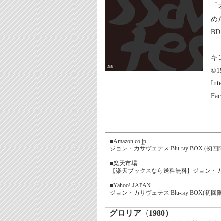
「
め
B
キ
©1
Int
Fac
■Amazon.co.jp
ジョン・カサヴェテス Blu-ray BOX (初回
■楽天市場
【楽天ブックスなら送料無料】ジョン・カサヴェテス
■Yahoo! JAPAN
ジョン・カサヴェテス Blu-ray BOX(初回限定
グロリア（1980）