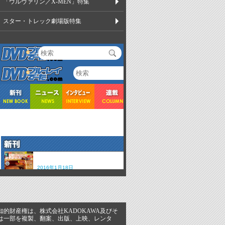
「ウルヴァリン／X-MEN」特集
スター・トレック劇場版特集
的財産権は、株式会社KADOKAWA及びそ
又は一部を複製、翻案、出版、上映、レンタ