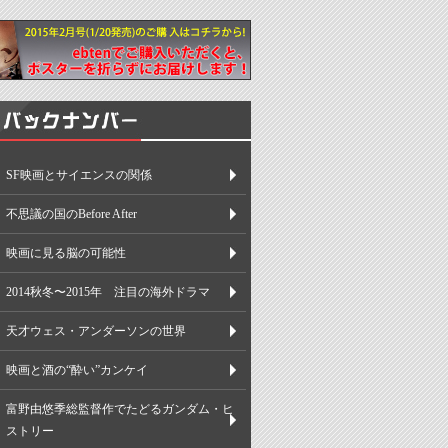
SF映画とサイエンスの関係
不思議の国のBefore After
映画に見る脳の可能性
2014秋冬〜2015年 注目の海外ドラマ
天才ウェス・アンダーソンの世界
映画と酒の“酔い”カンケイ
富野由悠季総監督作でたどるガンダム・ヒ
ストリー