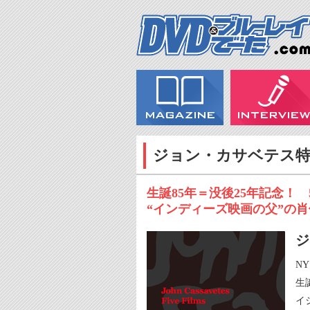
ジョン・カサベテス
生誕85年＝没後25年記念！ 
“インディーズ映画の父”の
ジ
N
生
イ