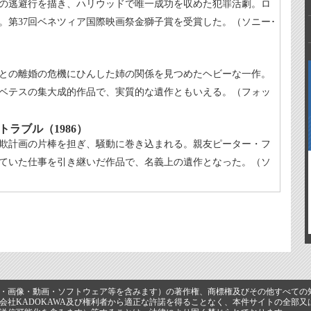
の逃避行を描き、ハリウッドで唯一成功を収めた犯罪活劇。ロ
。第37回ベネツィア国際映画祭金獅子賞を受賞した。（ソニー･
との離婚の危機にひんした姉の関係を見つめたヘビーな一作。
ベテスの集大成的作品で、実質的な遺作ともいえる。（フォッ
ラブル（1986）
欺計画の片棒を担ぎ、騒動に巻き込まれる。親友ピーター・フ
ていた仕事を引き継いだ作品で、名義上の遺作となった。（ソ
・画像・動画・ソフトウェア等を含みます）の著作権、商標権及びその他すべての知
会社KADOKAWA及び権利者から適正な許諾を得ることなく、本件サイトの全部