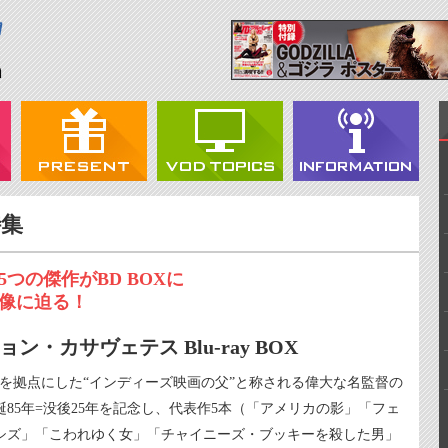
特集
5つの傑作がBD BOXに
肖像に迫る！
ョン・カサヴェテス Blu-ray BOX
Yを拠点にした“インディーズ映画の父”と称される偉大な名監督の
誕85年=没後25年を記念し、代表作5本（「アメリカの影」「フェ
シズ」「こわれゆく女」「チャイニーズ・ブッキーを殺した男」