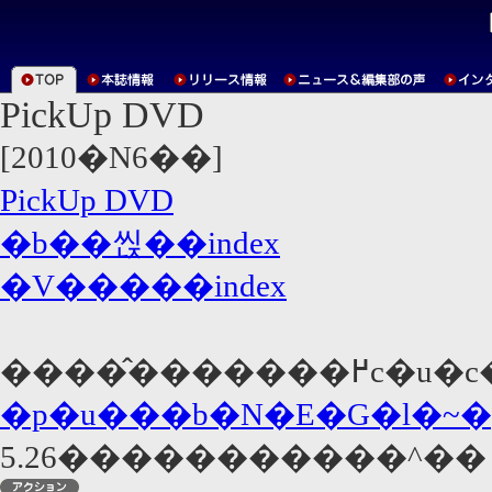
PickUp DVD
[2010�N6��]
PickUp DVD
�b��씭��index
�V�����index
�����̂�����
�p�u���b�N�E�G�l�~�
5.26�����������^��