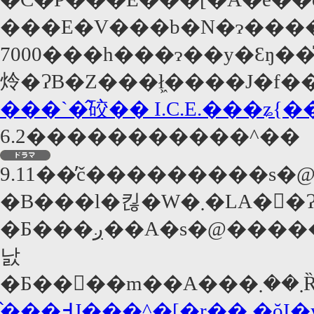
���E�V���b�N�ɂ����Z�@�֋~
7000���h���ɂ��y�Ԑŋ
炩�ɁB�Z���ł͖����J�f��
���`�̂䂭�� I.C.E.���ʑ{
6.2�����������^��
9.11��̕č���������s�@�ږ����ɐ؂荞�񂾎Љ�h�h�
�B���l�킪�W�܂�LA�𕑑�ɁA�s�@�A�J�҂�A�i�Z���𓾂悤
�Ƃ���ږ��A�s�@�����҂������܂�{������A�ږ�����
낤
�̂��߃J���^�[�r�� �