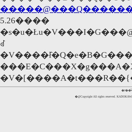
�����@���Q������
5.26����
�s�u�Łu�V���I�G���
ꂽ
�V����ł̑�Q�e�B�G��
���E�C���X�g���A�
�f��
�@Copyright All rights reserved. 