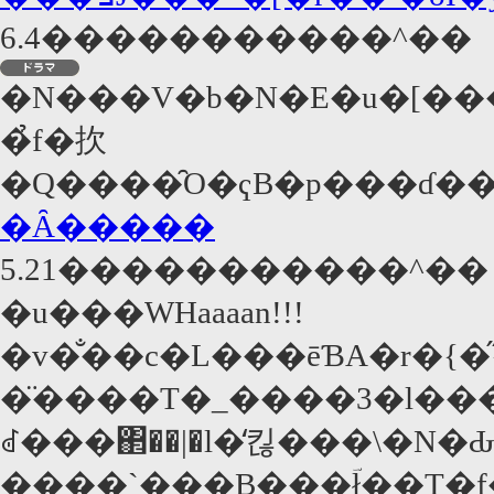
6.4�����������^��
�N���V�b�N�E�u�[�
�̉f�扻
�Ȃ�����
5.21�����������^��
�u���WHaaaan!!!
�v�̐��c�L���ēƁA�r�
�̈����T�_����3�l���
ꂽ���΂��|�l�̒킪���\�N
����`���B���ؔł͓��T�