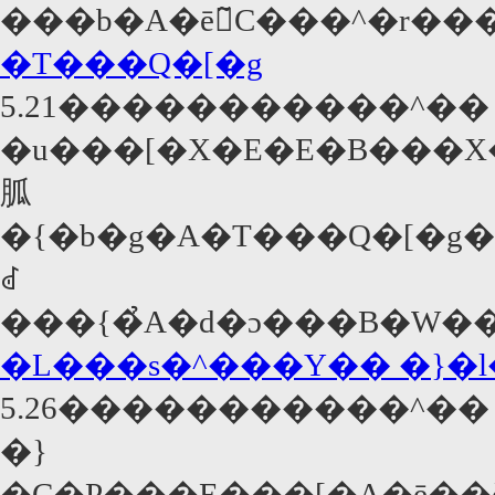
���b�A�ē̃C���^�r���
�T���Q�[�g
5.21�����������^��
�u���[�X�E�E�B���
胍
�{�b�g�A�T���Q�[�g���قƂ�ǂ̐l�X���g�p����ߖ����𕑑�ɁA���S�Ȃ͂��̃T���Q�[�g������E�l�����������BFBI�{�����O���
ꂽ
�L���s�^���Y�� �}�l�
5.26�����������^��
�}
�C�P���E���[�A�ē��č��̍s���߂������{��`�