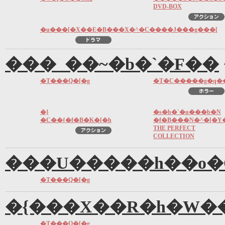
DVD-BOX
�u���[�X��E�B���X�^�C����J���g���[
���_��~�b�`�F��
�T���Q�[�g
�T�C�����g�q�
�}
�s�b�`�u���b�N
�C��{�f�B�K�[�h
�f�B���N�^�[�Y
THE PERFECT
COLLECTION
���U�����h��o�
�T���Q�[�g
�{���X��R�h�W�
�T���Q�[�g