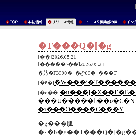
�T���Q�[�g
[�̔�]2026.05.21
[�����^��]2026.05.21
�艿�F3990�~�@89�{���T
�W���i�T������
[�ē�]
�u���[�X��E�B
[�o��]
���U�����h��o�C�N
�r���O����C���Y
�g���胍