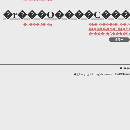
�r���O����C���
�T���Q�[�g
�h�[����I�u��U
�f�B���N�^�[�Y
�v���~�A����G
�f��
�@Copyright All rights reserved. 