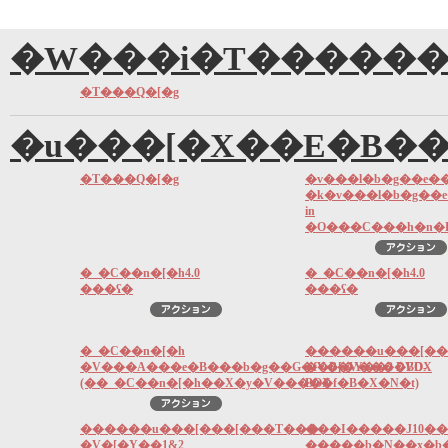
�W���i�T������
�T���Q�[�g
�u���[�X��E�B�
�T���Q�[�g
�v���l�b�g��e�
�k�v���l�b�g��
in
�O���C���h�n�
�_�C��n�[�h4.0
�_�C��n�[�h4.0
���ʕ�
���ʕ�
�_�C��n�[�h
������u���[��
�V���A���e�B���b�g��G�f�B�V����BOX
�V�[�Y��3 DVD-
(��_�C��n�[�h��X�y�V�����f�B�X�N�t)
BOX
������u���[���[���T���
���I�����J10�
�V�[�Y��1&2
�����b�N��x�b�