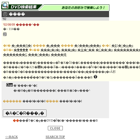
����
'92
'02/08/09 �����^��
�~ 114��
�ē�:
�~���N�j
����:
�ޑ���
����:
�{���o���q
�r�{:
�ߐ{�^�m�q
�B�e:
�ؑ����
�o��:
���c�q�s
���z�q
�쑺�^��
�C��\�q
��������
�������G
���^���q
����݂䂫
�����a�����̓y�����m�̐F�X�ŌJ��L������j���̈�����`���l�
�B���a2�N�A21�΂̒�q�͏��Ȃ̊�ނɔ����A���m�̋W�O��z���O��֐g���肳�ꂽ
�B���O�Ƃ������������t����ꂽ��q�͔�����q�ɂȂ邪
�A�͎m������̃��N�U�Ǝp�������Ă��܂��B
�`���v�^�[
�t�H�g�M�������[ ���Ж�2�w���^
������:
���f�r�f�I/
�̔���:
���f�r�f�I
��
���̃T�C�g��DVD�̂݃f�[�^�����ł��܂��B
<<BACK
SEARCH TOP