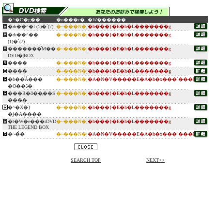
�^�C�g��
�o���ғ�
�W������
�Ԃ��^�f (1)�`(7)
�~���N�j
�h���}�E�h�L�������g
�Ԃ��^��
�~���N�j
�h���}�E�h�L�������g
(1)�`(7)
�������̌M��
�~���N�j
�h���}�E�h�L�������g
DVD�|BOX
����
�~���N�j
�h���}�E�h�L�������g
����
�~���N�j
�h���}�E�h�L�������g
�ɓ��̍Ȃ���
�~���N�j
�A�N�V�����E�A�h�x���`���[
�O��ڈ�
���R�ƌ��̗��S
�~���N�j
�h���}�E�h�L�������g
����
�^�X�}
�~���N�j
�h���}�E�h�L�������g
�j�A����
�t�W�e���rDVD
�~���N�j
�h���}�E�h�L�������g
THE LEGEND BOX
�~�̉�
�~���N�j
�A�N�V�����E�A�h�x���`���[
SEARCH TOP
NEXT>>