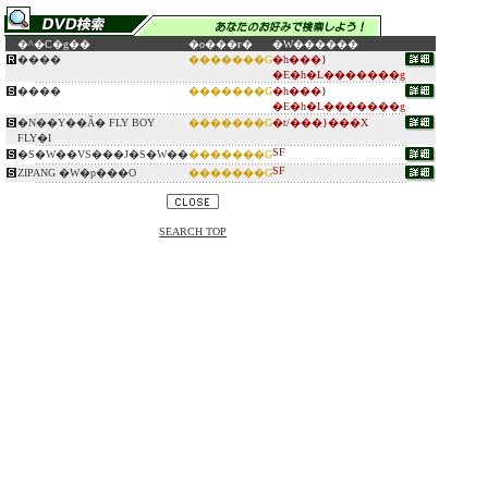
�^�C�g��
�o���ғ�
�W������
����
�������G
�h���}
�E�h�L�������g
����
�������G
�h���}
�E�h�L�������g
�N��Y��Ȃ� FLY BOY
�������G
�t/���}���X
FLY�I
SF
�S�W��VS���J�S�W��
�������G
SF
ZIPANG �W�p���O
�������G
SEARCH TOP