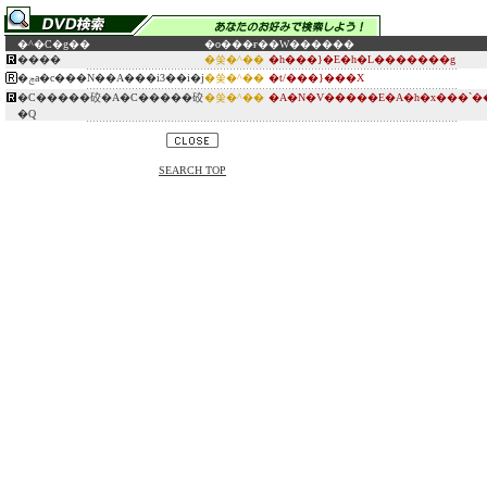
�^�C�g��
�o���ғ�
�W������
����
�쑺�^��
�h���}�E�h�L�������g
�ݘa�c���N��A���i3��i�j
�쑺�^��
�t/���}���X
�C�����䂭�A�C�����䂭
�쑺�^��
�A�N�V�����E�A�h�x���`�
�Q
SEARCH TOP