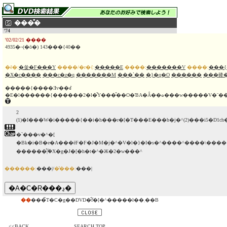
���̊�
'74
'02/02/21 ����
4935�~(�ō�) 143���{40��
�ē�:
�쑺�F���Y
����/�r�{:
�����E
����:
�������V
����:
���
�X�c����
���c�z�q
�������M
���`��
�}�q�O
������
���䂫
�����{����Ǝv��ꂽ
�E�l������{������2�l�̌Y��
2
(1)�I���W�i�����{��i�h���r�[�T���E���h�j�^(2)���i5�D1ch�
�`���v�^�[
�Βk�i�B�e�A���ēF�F�J�M�j�^�V�l�}�I�s�^����^����\����
������̂݃|�X�g�J�[�h�t�^�Ж�2�w���^
������:
���|/
�̔���:
���|
��
���̃T�C�g��DVD�̂݃f�[�^�����ł��܂��B
<<BACK
SEARCH TOP