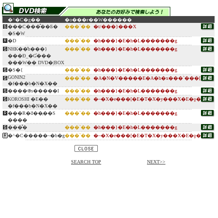
�^�C�g��
�o���ғ�
�W������
���C���̂��Ƃ�
���`��
�t/���}���X
�S�W
�D
���`��
�h���}�E�h�L�������g
NHK��̓h���}
���`��
�h���}�E�h�L�������g
���Ɖ_�Ɠ���
���W�� DVD�|BOX
�S�{
���`��
�h���}�E�h�L�������g
GONIN2
���`��
�A�N�V�����E�A�h�x���`���[
�f���b�N�X��
����֍s�����I
���`��
�h���}�E�h�L�������g
KOROSHI �E��
���`��
�~�X�e���[�E�T�X�y���X�E�ƍ�
�f���b�N�X��
���R�ƌ��̗��S
���`��
�h���}�E�h�L�������g
����
���̊�
���`��
�h���}�E�h�L�������g
�^�C�����~�b�g
���`��
�~�X�e���[�E�T�X�y���X�E�ƍ�
SEARCH TOP
NEXT>>