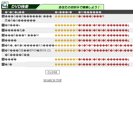
�^�C�g��
�o���ғ�
�W������
���Ȃ��Ǝ��̍����t ���
�������M
�t/���}���X
悤�Ȃ�A������
�H���a
�������M
�h���}�E�h�L�������g
�����Ђ̖�
�������M
�h���}�E�h�L�������g
���È���Y ���W
�������M
�h���}�E�h�L�������g
����
�������M
�h���}�E�h�L�������g
�R�_�R�{�����ƘA���͑�
�������M
�A�N�V�����E�A�h�x���
�V���󖼉挆��IDVD�|BOX (2)
�������M
�A�N�V�����E�A�h�x���
�C����U��
���̊�
�������M
�h���}�E�h�L�������g
�ފ݉�
�������M
�h���}�E�h�L�������g
SEARCH TOP