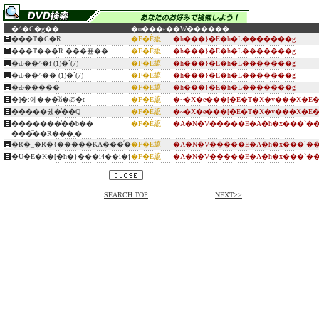
�^�C�g��
�o���ғ�
�W������
���T�C�R
�F�È䌒
�h���}�E�h�L�������g
���T���R ���퓬��
�F�È䌒
�h���}�E�h�L�������g
�Ԃ��^�f (1)�`(7)
�F�È䌒
�h���}�E�h�L�������g
�Ԃ��^�� (1)�`(7)
�F�È䌒
�h���}�E�h�L�������g
�Ԃ�����
�F�È䌒
�h���}�E�h�L�������g
�]�ː에���̈ꐡ�@�t
�F�È䌒
�~�X�e���[�E�T�X�y���X�E�
�����쉤�̕��Q
�F�È䌒
�~�X�e���[�E�T�X�y���X�E�
�������̒��b��
�F�È䌒
�A�N�V�����E�A�h�x���`��
���̂��R���܂�
�R�_�R�{�����ƘA���͑�
�F�È䌒
�A�N�V�����E�A�h�x���`��
�U�E�K�[�h�}���i4��i�j
�F�È䌒
�A�N�V�����E�A�h�x���`��
SEARCH TOP
NEXT>>