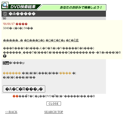
�Ԃ�����
'80
'01/01/17 ����
5040�~(�ō�) 94��
�����ۑ�
�R���S�b
�O�Y�F�a
�F�È䌒
���R���S�b�̈��ދL�O�X�y�V�����E�h���}
������_���T�[���E�l�����Ɋ������܂��~�X�e���[�B
�\���ҕt
������:
�|�j�[�L���j�I��/
�̔���:
�|
�j�[�L���j�I��
��
���̃T�C�g��DVD�̂݃f�[�^�����ł��܂��B
<<BACK
SEARCH TOP