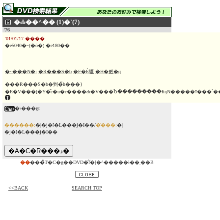
�Ԃ��^�� (1)�`(7)
'76
'01/01/17 ����
�e5040�~(�ō�) �e180��
�~���N�j
�R���S�b
�F�È䌒
�H�쒨�q
���R���S�b�剉�̃h���}
�E�V���[�Y�̂c�u�c����Ԃ�V���Ⴆ��������
�\���ҕt
������:
�|�j�[�L���j�I��/
�̔���:
�|
�j�[�L���j�I��
��
���̃T�C�g��DVD�̂݃f�[�^�����ł��܂��B
<<BACK
SEARCH TOP