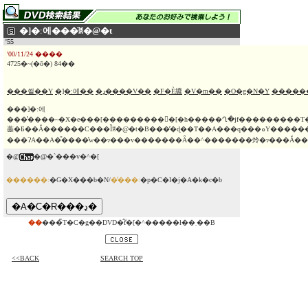
�]�ː에���̈ꐡ�@�t
'55
'00/11/24 ����
4725�~(�ō�) 84��
���쐴��Y
�]�ː에��
�ډ����V��
�F�È䌒
�V�m��
�O�g�N�Y
�����
���]�ː에
���̓����~�X�e���[����������[�h�����Ղ�ɉf���������T�X
藎�Ƃ��Ă������C���Ȉꐡ�@�t�B���̓�ɖ��T��A���q���ܘY������B�����𑱂��邤
���ɁA��A�̎����̔w��ɂ���v�������Ȃ��^�������炩�ɂ���Ă��
�@
�@�`���v�^�[
������:
�G�X���b�N/
�̔���:
�p�C�I�j�A�k�c�b
��
���̃T�C�g��DVD�̂݃f�[�^�����ł��܂��B
<<BACK
SEARCH TOP