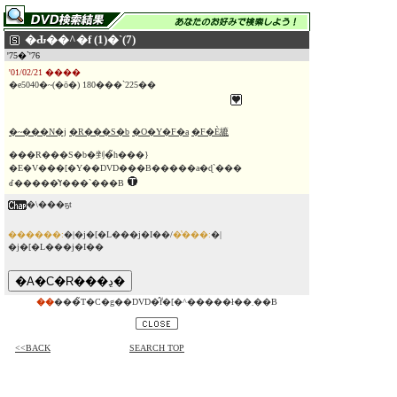
�Ԃ��^�f (1)�`(7)
'75�`'76
'01/02/21 ����
�e5040�~(�ō�) 180���`225��
�~���N�j
�R���S�b
�O�Y�F�a
�F�È䌒
���R���S�b�剉�̃h���}
�E�V���[�Y��DVD���B�����a�ɖ`���
ꂽ�����̔ߌ���`���B
�\���ҕt
������:
�|�j�[�L���j�I��/
�̔���:
�|
�j�[�L���j�I��
��
���̃T�C�g��DVD�̂݃f�[�^�����ł��܂��B
<<BACK
SEARCH TOP