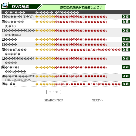
�^�C�g��
�o���ғ�
�W������
�Ԃ��^�f (1)�`(7)
�~���N�j
�h���}�E�h�L�������g
�Ԃ��^��
�~���N�j
�h���}�E�h�L�������g
(1)�`(7)
�������̌M��
�~���N�j
�h���}�E�h�L�������g
DVD�|BOX
����
�~���N�j
�h���}�E�h�L�������g
����
�~���N�j
�h���}�E�h�L�������g
�ɓ��̍Ȃ���
�~���N�j
�A�N�V�����E�A�h�x���`���[
�O��ڈ�
���R�ƌ��̗��S
�~���N�j
�h���}�E�h�L�������g
����
�^�X�}
�~���N�j
�h���}�E�h�L�������g
�j�A����
�t�W�e���rDVD
�~���N�j
�h���}�E�h�L�������g
THE LEGEND BOX
�~�̉�
�~���N�j
�A�N�V�����E�A�h�x���`���[
SEARCH TOP
NEXT>>