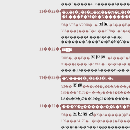
���E�̖����ɐݒu��
11��22��
�X�[�p�[�E�M�h�N�E�}
�L���E�M�h�N������i
'96�A'97�A'2000�؍�
�L���E
335���{���T�^1��1970�~�^�n�
��k�����C���h�E�A�j�}
�������A���E�t�B�N�V��
11��22��
��΂̈�
'2006�؍��E��
�L���E�
98���{���T�^3990�~ �^�n�s�l
11��22��
�V���[�g�E�J�b�c
'93��
���o�[�g�E�A���g
189���^4179�~ �^�p���}�E���
11��22��
���X�g�����e�̖�k�V�F
'96��
�X�^�����[�E
109���^4179�~ �^�p���}�E���