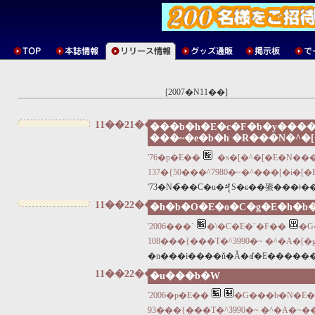
[2007�N11��]
11��21��
���b�h�E�c�F�b�y����
���~�e�b�h �R���N�^�
'76�p�E��
�s�[�^�[�E�N��
137�{50���^7980�~�^���[�i�[
'73�N�̃��C�u�𒆐S�ɕ��䗠���ǂ
11��22��
�h�b�O�E�o�C�g�E�h�b
'2006���`
�\�C�E�`�F��
�G
108���{���T�^3990�~ �^�A�[�
�n���i����ň�Ă�ꂽ�E������
11��22��
�u���b�W
'2006�p�E��
�G���b�N�E�X
93���{���T�^3990�~ �^�A�~