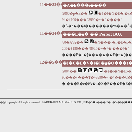
11��23��
�A�h���i����
'2006�p�E��
�}�[�N�E�l�
94�{100���^3990�~�^����^
�A�h���i������̓��ɏo���Â
11��24��
���E�u�[�� Perfect BOX
'80�A'82��
�N���[�h�E�s�
209�{180���^8925�~�^�|���[�^
����E�u�[�������E�u�[��
12��5��
�}�C�E�V�l�}�g�O���t�
'2004��
�}�[�N�ES
95���{���T�^3990�~ �^���C
�`���̎B�e�ēA�n�X�P���E�
�@Copyright All rights reserved. KADOKAWA MAGAZINES CO.,LTD�^�v���C�o�V�[�|�