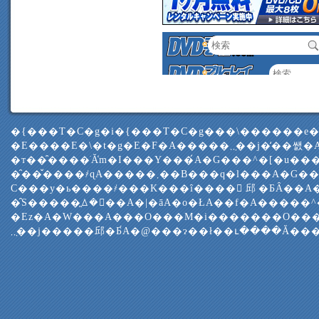
�{���T�C�g�i�{���T�C�g���\������e
�E����E�\�t�g�E�F�A�����܂݂܂��j�̒��쌠�A���W���y
�т��̑����ׂĂ̒m�I���Y���́A�G���^�[�u��
�̑��̌����҂ɋA�����܂��B���q�l���A�G���^�[�u���
C���y�ь����҂���K���ȋ����𓾂邱�ƂȂ��A
�̑S�����͈ꕔ�𕡐��A�|�āA�o�ŁA��f�A�����
�Еz�A�W���A���O���M�i�������O���