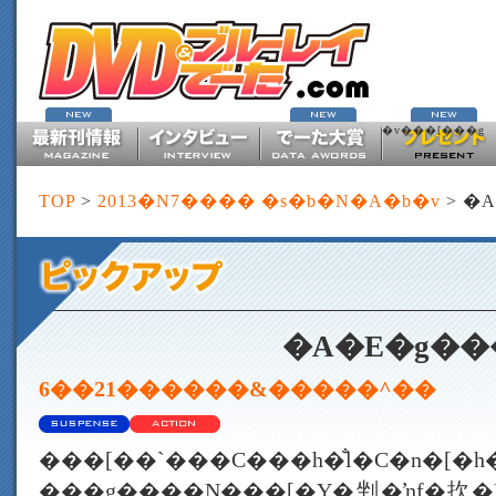
�v���[���g
TOP
>
2013�N7���� �s�b�N�A�b�v
> �
�A�E�g��
6��21������&�����^��
���[��`���C���h�̐l�C�n�[�
���g����N���[�Y�剉�ŉf�扻�