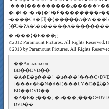
[���[���������g�����V���
�s�b�c�o�[�O�Ŕ��������e�
ǂ����ČR�閧�{�����A�W���b
[�̑O�ɁA�\�z�����Ȃ�������
�p���}�E���g
©2012 Paramount Pictures. All Rights Reserved.
©2013 by Paramount Pictures. All Rights Reserve
��Amazon.com
BD��DVD��
�A�E�g���[ �u���[���C+DVD
[���u�b�N�d�l(���񐶎Y�E�戵�X��
BD��DVD��
�A�E�g���[ �u���[���C+DVD�Z�
DVD��