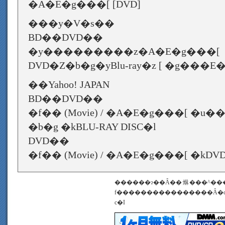
�A�E�g���[ [DVD]
���y�V�s��
BD��DVD��
�y���������z�A�E�g���[ 
DVD�Z�b�g�yBlu-ray�z [ �g���E
��Yahoo! JAPAN
BD��DVD��
�f�� (Movie) / �A�E�g���[ �u
�b�g �kBLU-RAY DISC�l
DVD��
�f�� (Movie) / �A�E�g���[ �kDV
������ɂ��Ȃ��烌���^��
f����������������Ȃ�
c�I