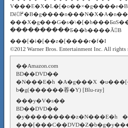
V���E�X�L�[�o��×�g����e�
Ŋē𖱂߂�B�g����n���N�X�A�n����x���[�獋�؃L
���X�g���G�s�\�[�h���ƂɑS
����������Ƃ��b����Ă񂾁B
���[�i�[��z�[����r�f�I
©2012 Warner Bros. Entertainment Inc. All rights 
��Amazon.com
BD��DVD��
�N���E�h �A�g���X �u���[
b�g(������萶�Y) [Blu-ray]
���y�V�s��
BD��DVD��
�y���������z�N���E�h �
���[���C��DVD�Z�b�g�y��