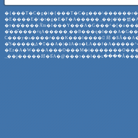
�{���T�C�g�i�{���T�C�g���\������e
�E����E�\�t�g�E�F�A�����܂݂܂��j�̒��쌠�A���W���y
�т��̑����ׂĂ̒m�I���Y���́A�G���^�[�u��
�̑��̌����҂ɋA�����܂��B���q�l���A�G���^�[�u���
C���y�ь����҂���K���ȋ����𓾂邱�ƂȂ��A
�̑S�����͈ꕔ�𕡐��A�|�āA�o�ŁA��f�A�����
�Еz�A�W���A���O���M�i�������O���