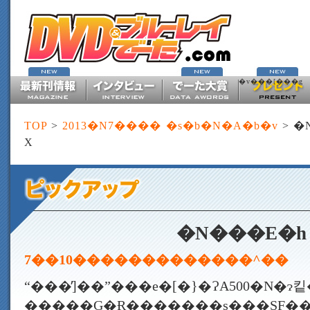
�v���[���g
TOP
>
2013�N7���� �s�b�N�A�b�v
> �
X
�N���E�h
7��10�������������^��
“���̓]��”���e�[�}�ɁA500�N�ɂ킽
�����G�Ɍ�������s���SF�