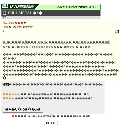
FULL METAL �ɓ�
'97
'00/10/13 ����
4935�~(�ō�) 103��
�O�r���j
�֐���
�]�ǎ�
��������
��K��
�������悵
�V�[�U�[���u
�c���g������
�吙��
�`�Y��
���₭���Ɍ����Ȃ��܂ܗ��Љ�ɐ����Ă����j���A�S�g���|
�S�ŕ�܂ꂽ
�t�����^���ɓ��Ƃ����S��A�N�V�����B�r���g�̑g���̍|
����́A�������I���ďo�����Ă���g�����̓y���̏o�}
���Ɍ��������B�����A�g�͓y�������������ďP���B�|
���������܂�Ď��ʂ��A�t�����^���ɓ��ƂȂ��ĕ�������B
�`���v�^�[���X�^�b�t���L���X�g�Љ�^�\���ҕt
������:
��f�A���Ńf�W�^���t�����e�B�A/
�̔���:
���ԃW���p���R�~���j�P�[�V�����Y
��
���̃T�C�g��DVD�̂݃f�[�^�����ł��܂��B