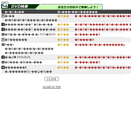
�^�C�g��
�o���ғ�
�W������
�c��
�吙��
�~�X�e���[�E�T�X�y���X�
�f�B�[�E�V���[�v�E����
����ɂ��₪��!! �E�o�v��
�吙��
�A�N�V�����E�A�h�x���`
����ɂ��₪��!! �����v��
�吙��
�A�N�V�����E�A�h�x���`
�N�j�~�c�̐��i�܂�j DVD�|BOX
�吙��
�t/���}���X
�Y�����̒�
�吙��
�R���f�B
D��1
�吙��
�h���}�E�h�L�������g
�f�B�E�V���[�v�E����
�v�����[�O�E�|��
�l�Ԃ̏ؖ� DVD-BOX
�吙��
�~�X�e���[�E�T�X�y���X�
�D���~�肽��ޏ��̓�
�吙��
�t/���}���X
�������ꂵ
�吙��
�~�X�e���[�E�T�X�y���X�
�ފ������Ŏҁ^��낱�т̉Q��
SEARCH TOP