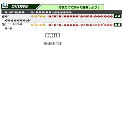
�^�C�g��
�o���ғ�
�W������
�S
�`�Y��
�A�N�V�����E�A�h�x���`���[
�������q�`
FULL METAL
�`�Y��
�A�N�V�����E�A�h�x���`���[
�ɓ�
SEARCH TOP