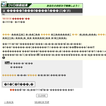
�����Ă���ƌ����Ă��� (1)�`(6)
'95
'00/10/18 �����^��
�e3800�~ �e90��
���o:
���쎜�N
�y��T��
����:
�M������Y
�r�{:
�k��x���q
���y
��ՋM�q
���c�_��
�����S��
�]�M���q
��1995�N�V������X���܂łs�a�r�n�ŕ��f�̂s�u�h���}
�B��V�����o��Q������ƂƁA���c�ŉ��Z��׋����Ă��鏗
���̏�����`���B���D�̗��ł���h�q�́A���o���s���R�ȉ�ƁA��ƒm
�����B�₪�ĂQ�l�͂��Ƃ΂̂Ȃ����E�ŋ
�`���v�^�[��
�\����
������:
�s�a�r/
�̔���:
�|�j�[�L���j�I��
��
���̃T�C�g��DVD�̂݃f�[�^�����ł��܂��B
<<BACK
SEARCH TOP