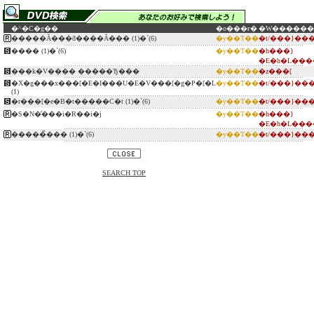
�^�C�g��
�o���ғ�
�W������
�����Ă���ƌ����Ă��� (1)�`(6)
�y��T��
�t/���}��
���� (1)�`(6)
�y��T��
�h���}
�E�h�L���
���k�V���� �����Ђ���
�y��T��
�z���[
�X�g���x���[�E�I���U�E�V���[�g�P�[�L
�y��T��
�t/���}��
(1)
�r���[�e�B�t�����C�t (1)�`(6)
�y��T��
�t/���}��
�S�N�̕���i�R��i�j
�y��T��
�h���}
�E�h�L���
�����̏��� (1)�`(6)
�y��T��
�t/���}��
SEARCH TOP