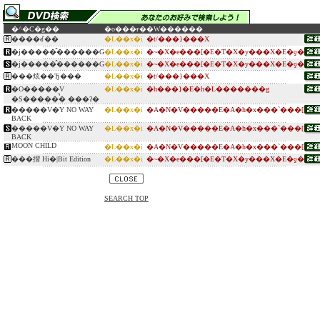
�^�C�g��
�o���ғ�
�W������
����ꂽ��
�L��x�i
�t/���}���X
�j�����̂������G
�L��x�i
�~�X�e���[�E�T�X�y���X�E�ƍ�
�j�����̂������G
�L��x�i
�~�X�e���[�E�T�X�y���X�E�ƍ�
���炫��Ђ���
�L��x�i
�t/���}���X
�O�����V
�L��x�i
�h���}�E�h�L�������g
�S�����̚� ���ʔ�
�����V�Y NO WAY
�L��x�i
�A�N�V�����E�A�h�x���`���[
BACK
�����V�Y NO WAY
�L��x�i
�A�N�V�����E�A�h�x���`���[
BACK
MOON CHILD
�L��x�i
�A�N�V�����E�A�h�x���`���[
���摺 Hi�|Bit Edition
�L��x�i
�~�X�e���[�E�T�X�y���X�E�ƍ�
SEARCH TOP