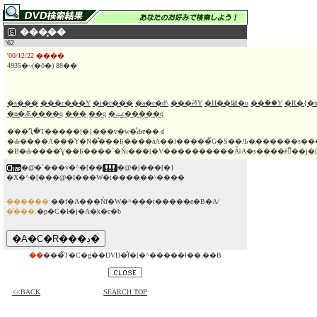
���͓��
'62
'00/12/22 ����
4935�~(�ō�) 88��
�s���
���c���Y
�i�c���
�a�c�ď\
���ѐߗY
�H��琡�u
��ؔ��Y
�R�{�
�n�Ӕ����q
���ˏ��q
�ݓc�����q
���Ⴂ�T�����[�}���v�w�̊Ԃɐ��܂ꂽ
�Ԃ����A���Y�N�̊���Ƃ����āA��l�����̃G�S��Љ�̖������s�
�B�Ԃ����̓Ɣ��Ƃ����`�Ńi���[�V����������ȂǁA�s����ē̃��j�[
�@�`���v�^�[��
�@�j���[�}
�X�^�[���@�I���W�i������\����
������:
��f�A���Ńf�W�^���t�����e�B�A/
�̔���:
�p�C�I�j�A�k�c�b
��
���̃T�C�g��DVD�̂݃f�[�^�����ł��܂��B
<<BACK
SEARCH TOP