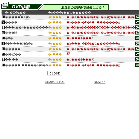
�^�C�g��
�o���ғ�
�W������
�����̎�{�S
�s���
�~�X�e���[�E�T�X�y���X�E�ƍ�
����
�s���
�h���}�E�h�L�������g
���c��k���̎�����
�s���
�~�X�e���[�E�T�X�y���X�E�ƍ�
���哇
�s���
�~�X�e���[�E�T�X�y���X�E�ƍ�
�א�
�s���
�t/���}���X
�l�\���l�̎h�q
�s���
�h���}�E�h�L�������g
�����I
�s���
�~�X�e���[�E�T�X�y���X�E�ƍ�
SF
�|�敨��
�s���
�� ��
�s���
�t/���}���X
�����I�����s�b�N
�s���
�h���}�E�h�L�������g
SEARCH TOP
NEXT>>