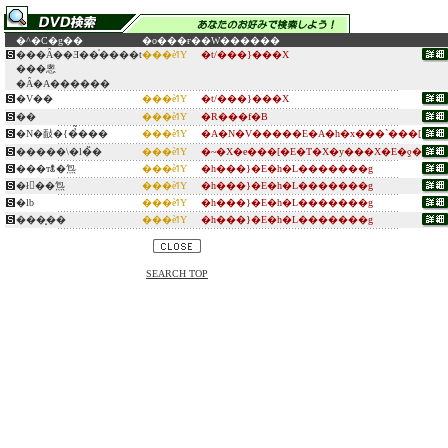
�^�C�g��
�o���ғ�
�W������
���Ȃ��Ǝ��̍����t
���ѐߗY
�t/���}���X
���悤
�Ȃ�A������
�V��
���ѐߗY
�t/���}���X
��
���ѐߗY
�R���f�B
�N�敮�{�̉͂���
���ѐߗY
�A�N�V�����E�A�h�x���`���[
�����\�l�̏�
���ѐߗY
�~�X�e���[�E�T�X�y���X�E�ƍ�
���тꂭ�炰
���ѐߗY
�h���}�E�h�L�������g
�ł񂫂��炰
���ѐߗY
�h���}�E�h�L�������g
�ӏb
���ѐߗY
�h���}�E�h�L�������g
���͓��
���ѐߗY
�h���}�E�h�L�������g
SEARCH TOP